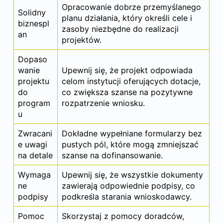
Opracowanie dobrze przemyślanego
Solidny
planu działania, który określi cele i
biznespl
zasoby niezbędne do realizacji
an
projektów.
Dopaso
wanie
Upewnij się, że projekt odpowiada
projektu
celom instytucji oferujących dotacje,
do
co zwiększa szanse na pozytywne
program
rozpatrzenie wniosku.
u
Zwracani
Dokładne wypełniane formularzy bez
e uwagi
pustych pól, które mogą zmniejszać
na detale
szanse na dofinansowanie.
Wymaga
Upewnij się, że wszystkie dokumenty
ne
zawierają odpowiednie podpisy, co
podpisy
podkreśla starania wnioskodawcy.
Pomoc
Skorzystaj z pomocy doradców,