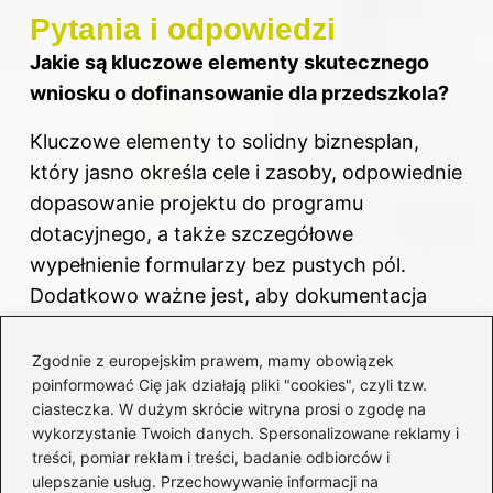
Pytania i odpowiedzi
Jakie są kluczowe elementy skutecznego
wniosku o dofinansowanie dla przedszkola?
Kluczowe elementy to solidny biznesplan,
który jasno określa cele i zasoby, odpowiednie
dopasowanie projektu do programu
dotacyjnego, a także szczegółowe
wypełnienie formularzy bez pustych pól.
Dodatkowo ważne jest, aby dokumentacja
była starannie przygotowana oraz zawierała
wymagane podpisy.
Zgodnie z europejskim prawem, mamy obowiązek
poinformować Cię jak działają pliki "cookies", czyli tzw.
Dlaczego dopasowanie projektu do programu
ciasteczka. W dużym skrócie witryna prosi o zgodę na
wykorzystanie Twoich danych. Spersonalizowane reklamy i
dotacyjnego jest tak istotne?
treści, pomiar reklam i treści, badanie odbiorców i
ulepszanie usług. Przechowywanie informacji na
Dopasowanie projektu do oczekiwań instytucji