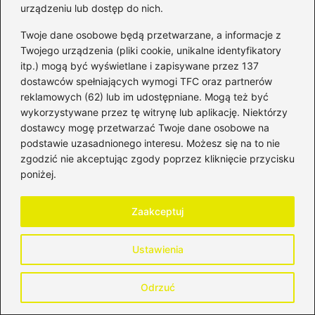
urządzeniu lub dostęp do nich.
oferujących dotacje zwiększa szanse na
pozytywne rozpatrzenie wniosku. Właściwe
Twoje dane osobowe będą przetwarzane, a informacje z
Twojego urządzenia (pliki cookie, unikalne identyfikatory
dostosowanie planu do celów programu jest
itp.) mogą być wyświetlane i zapisywane przez 137
kluczowe, aby udowodnić, że projekt jest
dostawców spełniających wymogi TFC oraz partnerów
zgodny z misją dotującego.
reklamowych (62) lub im udostępniane. Mogą też być
wykorzystywane przez tę witrynę lub aplikację. Niektórzy
Jakie błędy należy unikać podczas aplikacji o
dostawcy mogę przetwarzać Twoje dane osobowe na
dofinansowanie?
podstawie uzasadnionego interesu. Możesz się na to nie
zgodzić nie akceptując zgody poprzez kliknięcie przycisku
Należy unikać brakujących lub nieprawidłowo
poniżej.
wypełnionych dokumentów, które mogą
Zaakceptuj
prowadzić do odrzucenia wniosku. Ważne jest
również, aby nie zostawiać pustych pól w
Ustawienia
formularzach oraz dokładnie sprawdzić
wszystkie wymagane dokumenty przed
Odrzuć
złożeniem aplikacji.