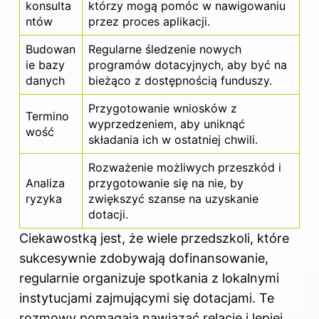
konsulta
którzy mogą pomóc w nawigowaniu
ntów
przez proces aplikacji.
Budowan
Regularne śledzenie nowych
ie bazy
programów dotacyjnych, aby być na
danych
bieżąco z dostępnością funduszy.
Przygotowanie wniosków z
Termino
wyprzedzeniem, aby uniknąć
wość
składania ich w ostatniej chwili.
Rozważenie możliwych przeszkód i
Analiza
przygotowanie się na nie, by
ryzyka
zwiększyć szanse na uzyskanie
dotacji.
Ciekawostką jest, że wiele przedszkoli, które
sukcesywnie zdobywają dofinansowanie,
regularnie organizuje spotkania z lokalnymi
instytucjami zajmującymi się dotacjami. Te
rozmowy pomagają nawiązać relacje i lepiej