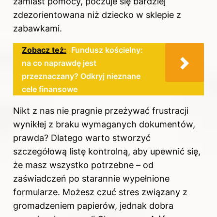
zamiast pomocy, poczuje się bardziej
zdezorientowana niż dziecko w sklepie z
zabawkami.
Zobacz też:
Fundusz kościelny:
na co naprawdę jest
przeznaczany? Odkryj nieznane
cele finansowe
Nikt z nas nie pragnie przeżywać frustracji
wynikłej z braku wymaganych dokumentów,
prawda? Dlatego warto stworzyć
szczegółową listę kontrolną, aby upewnić się,
że masz wszystko potrzebne – od
zaświadczeń po starannie wypełnione
formularze. Możesz czuć stres związany z
gromadzeniem papierów, jednak dobra