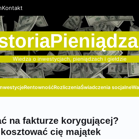
n
Kontakt
storiaPieniądza
Wiedza o inwestycjach, pieniądzach i giełdzie
Inwestycje
Rentowność
Rozliczenia
Świadczenia socjalne
Wa
ć na fakturze korygującej?
 kosztować cię majątek