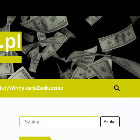
.pl
luty
Windykacja
Zadłużenie