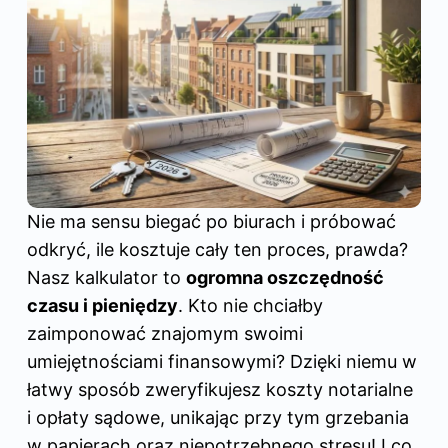
Nie ma sensu biegać po biurach i próbować
odkryć, ile kosztuje cały ten proces, prawda?
Nasz kalkulator to
ogromna oszczędność
czasu i pieniędzy
. Kto nie chciałby
zaimponować znajomym swoimi
umiejętnościami finansowymi? Dzięki niemu w
łatwy sposób zweryfikujesz koszty notarialne
i opłaty sądowe, unikając przy tym grzebania
w papierach oraz niepotrzebnego stresu! I co