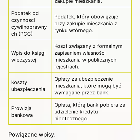
zakupie mieszkania
.
Podatek od
Podatek, który obowiązuje
czynności
przy zakupie mieszkania z
cywilnoprawny
rynku wtórnego.
ch (PCC)
Koszt związany z formalnym
Wpis do księgi
zapisaniem własności
wieczystej
mieszkania
w publicznych
rejestrach.
Opłaty za ubezpieczenie
Koszty
mieszkania, które mogą być
ubezpieczenia
wymagane przez bank.
Opłata, którą bank pobiera za
Prowizja
udzielenie kredytu
bankowa
hipotecznego.
Powiązane wpisy: