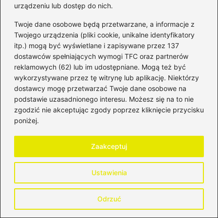
urządzeniu lub dostęp do nich.
Twoje dane osobowe będą przetwarzane, a informacje z
Adres email
*
Twojego urządzenia (pliki cookie, unikalne identyfikatory
itp.) mogą być wyświetlane i zapisywane przez 137
dostawców spełniających wymogi TFC oraz partnerów
Witryna internetowa
reklamowych (62) lub im udostępniane. Mogą też być
wykorzystywane przez tę witrynę lub aplikację. Niektórzy
dostawcy mogę przetwarzać Twoje dane osobowe na
Zapamiętaj moje dane w tej przeglądarce
podstawie uzasadnionego interesu. Możesz się na to nie
podczas pisania kolejnych komentarzy.
zgodzić nie akceptując zgody poprzez kliknięcie przycisku
poniżej.
Zaakceptuj
Poczytaj więcej
Ustawienia
Odrzuć