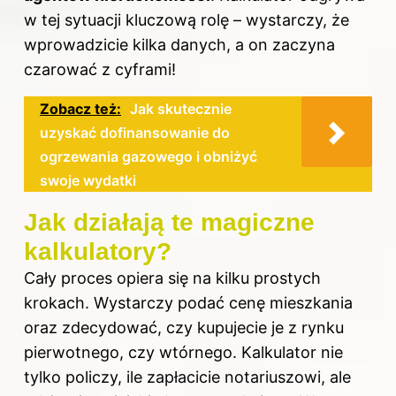
w tej sytuacji kluczową rolę – wystarczy, że
wprowadzicie kilka danych, a on zaczyna
czarować z cyframi!
Zobacz też:
Jak skutecznie
uzyskać dofinansowanie do
ogrzewania gazowego i obniżyć
swoje wydatki
Jak działają te magiczne
kalkulatory?
Cały proces opiera się na kilku prostych
krokach. Wystarczy podać cenę mieszkania
oraz zdecydować, czy kupujecie je z rynku
pierwotnego, czy wtórnego. Kalkulator nie
tylko policzy, ile zapłacicie notariuszowi, ale