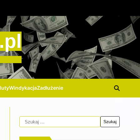
.pl
luty
Windykacja
Zadłużenie