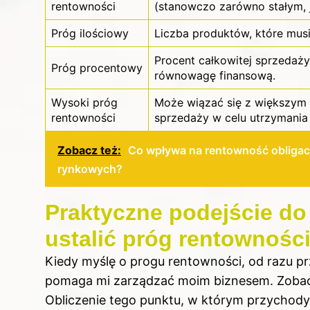
rentowności
(stanowczo zarówno stałym, 
Próg ilościowy
Liczba produktów, które mus
Procent całkowitej sprzedaży
Próg procentowy
równowagę finansową.
Wysoki próg
Może wiązać się z większym
rentowności
sprzedaży w celu utrzymania
Zobacz też:
Co wpływa na rentowność obligac
rynkowych?
Praktyczne podejście do 
ustalić próg rentownośc
Kiedy myślę o progu rentowności, od razu pr
pomaga mi zarządzać moim biznesem. Zoba
Obliczenie tego punktu, w którym przychody 