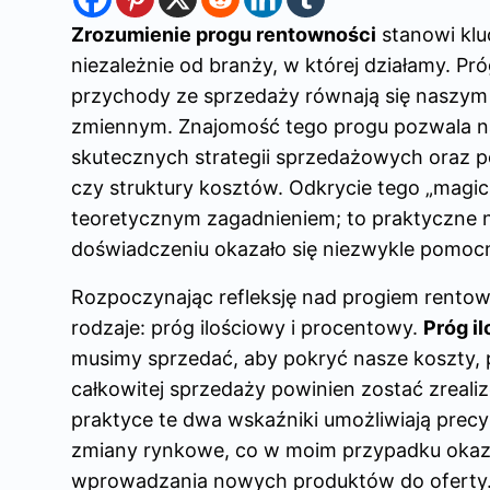
Zrozumienie progu rentowności
stanowi klu
niezależnie od branży, w której działamy. P
przychody ze sprzedaży równają się naszym 
zmiennym. Znajomość tego progu pozwala na
skutecznych strategii sprzedażowych oraz 
czy struktury kosztów. Odkrycie tego „magic
teoretycznym zagadnieniem; to praktyczne 
doświadczeniu okazało się niezwykle pomoc
Rozpoczynając refleksję nad progiem rento
rodzaje: próg ilościowy i procentowy.
Próg i
musimy sprzedać, aby pokryć nasze koszty, p
całkowitej sprzedaży powinien zostać zrea
praktyce te dwa wskaźniki umożliwiają precy
zmiany rynkowe, co w moim przypadku okaza
wprowadzania nowych produktów do oferty