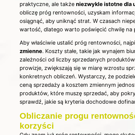
praktyczne, ale także
niezwykle istotne dla
obliczę próg rentowności, uzyskam informac
osiągnąć, aby uniknąć strat. W czasach nie
wartość, dlatego warto poświęcić chwilę na
Aby właściwie ustalić próg rentowności, najp
zmienne
. Koszty stałe, takie jak wynajem bi
zależności od liczby sprzedanych produktów.
prowizje, zwiększają się w miarę wzrostu sp
konkretnych obliczeń. Wystarczy, że podziel
ceną sprzedaży a kosztem zmiennym jednostk
produktów, które muszę sprzedać, aby pokryć
sprawdź,
jakie są kryteria dochodowe dofi
Obliczanie progu rentownoś
korzyści
Gdy znam już próg rentowności, mogę skutec