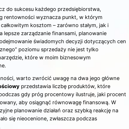
cz do sukcesu każdego przedsiębiorstwa,
róg rentowności wyznacza punkt, w którym
całkowitym kosztom – zarówno stałym, jak i
 lepsze zarządzanie finansami, planowanie
podejmowanie świadomych decyzji dotyczących cen
znego” poziomu sprzedaży nie jest tylko
narzędzie, które w moim biznesowym
ne.
wności, warto zwrócić uwagę na dwa jego główne
lościowy
przedstawia liczbę produktów, które
odczas gdy próg procentowy ilustruje, jaki procent
lizowany, aby osiągnąć równowagę finansową. W
zyjne planowanie działań oraz szybką reakcję na
ło się nieocenione, zwłaszcza podczas
.