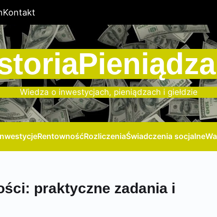
n
Kontakt
storiaPieniądza
Wiedza o inwestycjach, pieniądzach i giełdzie
Inwestycje
Rentowność
Rozliczenia
Świadczenia socjalne
Wa
ści: praktyczne zadania i