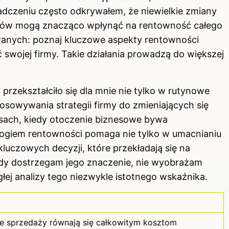
dczeniu często odkrywałem, że niewielkie zmiany
esów mogą znacząco wpłynąć na rentowność całego
owanych: poznaj
kluczowe aspekty rentowności
 swojej firmy
. Takie działania prowadzą do większej
rzekształciło się dla mnie nie tylko w rutynowe
osowywania strategii firmy do zmieniających się
ach, kiedy otoczenie biznesowe bywa
rogiem rentowności pomaga nie tylko w umacnianiu
luczowych decyzji, które przekładają się na
dy dostrzegam jego znaczenie, nie wyobrażam
głej analizy tego niezwykle istotnego wskaźnika.
e sprzedaży równają się całkowitym kosztom