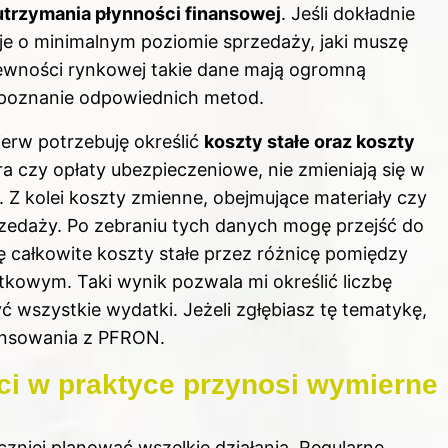
 utrzymania płynności finansowej
. Jeśli dokładnie
je o minimalnym poziomie sprzedaży, jaki muszę
pewności rynkowej takie dane mają ogromną
 poznanie odpowiednich metod.
ierw potrzebuję określić
koszty stałe oraz koszty
ura czy opłaty ubezpieczeniowe, nie zmieniają się w
 Z kolei koszty zmienne, obejmujące materiały czy
rzedaży. Po zebraniu tych danych mogę przejść do
ę całkowite koszty stałe przez różnicę pomiędzy
owym. Taki wynik pozwala mi określić liczbę
 wszystkie wydatki. Jeżeli zgłębiasz tę tematykę,
nansowania z PFRON
.
ci w praktyce przynosi wymierne
zniej planować wszelkie działania. Regularne