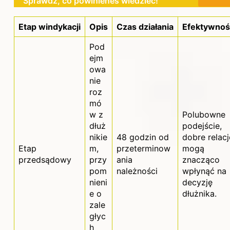
Sprawdź, co powinieneś wiedzieć!
Etap windykacji
Opis
Czas działania
Efektywnoś
Pod
ejm
owa
nie
roz
mó
w z
Polubowne
dłuż
podejście,
nikie
48 godzin od
dobre relacj
Etap
m,
przeterminow
mogą
przedsądowy
przy
ania
znacząco
pom
należności
wpłynąć na
nieni
decyzję
e o
dłużnika.
zale
głyc
h