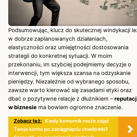
Podsumowując, klucz do skutecznej windykacji le
w dobrze zaplanowanych działaniach,
elastyczności oraz umiejętności dostosowania
strategii do konkretnej sytuacji. W moim
przekonaniu, im szybciej podejmiemy decyzje o
interwencji, tym większa szansa na odzyskanie
pieniędzy. Niezależnie od wybranego sposobu,
zawsze warto kierować się zasadami etyki oraz
dbać o pozytywne relacje z dłużnikiem –
reputacj
w biznesie
ma bowiem ogromne znaczenie.
Zobacz też:
Kiedy komornik może zająć
Twoje konto po zaciągnięciu chwilówki?