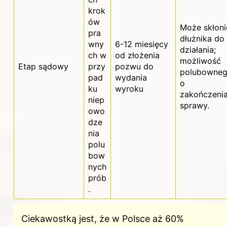
krok
ów
Może skłoni
pra
dłużnika do
wny
6-12 miesięcy
działania;
ch w
od złożenia
możliwość
Etap sądowy
przy
pozwu do
polubowne
pad
wydania
o
ku
wyroku
zakończeni
niep
sprawy.
owo
dze
nia
polu
bow
nych
prób
.
Ciekawostką jest, że w Polsce aż 60%