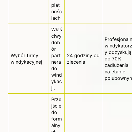
płat
nośc
iach.
Właś
ciwy
Profesjonaln
dob
windykator
ór
y odzyskują
Wybór firmy
part
24 godziny od
do 70%
windykacyjnej
nera
zlecenia
zadłużenia
do
na etapie
wind
polubownym
ykac
ji.
Prze
jście
do
form
alny
ch