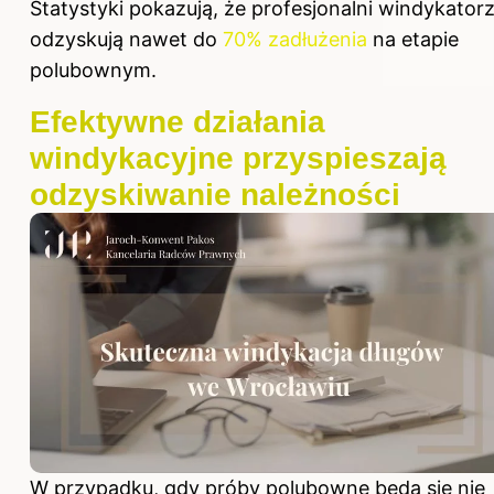
Statystyki pokazują, że profesjonalni windykator
odzyskują nawet do
70% zadłużenia
na etapie
polubownym.
Efektywne działania
windykacyjne przyspieszają
odzyskiwanie należności
W przypadku, gdy próby polubowne będą się nie