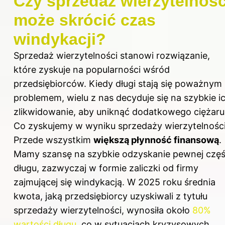
Czy sprzedaż wierzytelnośc
może skrócić czas
windykacji?
Sprzedaż wierzytelności stanowi rozwiązanie,
które zyskuje na popularności wśród
przedsiębiorców. Kiedy długi stają się poważnym
problemem, wielu z nas decyduje się na szybkie i
zlikwidowanie, aby uniknąć dodatkowego ciężaru
Co zyskujemy w wyniku sprzedaży wierzytelnośc
Przede wszystkim
większą płynność finansową
.
Mamy szansę na szybkie odzyskanie pewnej częś
długu, zazwyczaj w formie zaliczki od firmy
zajmującej się windykacją. W 2025 roku średnia
kwota, jaką przedsiębiorcy uzyskiwali z tytułu
sprzedaży wierzytelności, wynosiła około
80%
wartości długu
, co w sytuacjach kryzysowych