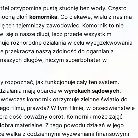
tfel przypomina pustą studnię bez wody. Często
mocną dłoń
komornika
. Co ciekawe, wielu z nas ma
 się ten tajemniczy zawodowiec. Komornik to nie
wi się o nasze długi, lecz przede wszystkim
ejmuje różnorodne działania w celu wyegzekwowania
e przekracza naszą zdolność do ogarniania
e naszych długów, niczym superbohater w
y rozpoznać, jak funkcjonuje cały ten system.
działania mają oparcie w
wyrokach sądowych
.
, wówczas komornik otrzymuje zielone światło do
cego filmu, prawda? W tym filmie, w przeciwieństwie
era dość poważny obrót. Komornik może zająć
obra materialne. Z tego powodu działań w jego
ę, że walka z codziennymi wyzwaniami finansowymi