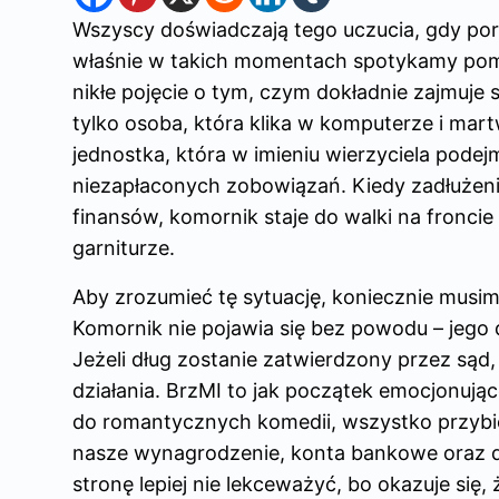
Wszyscy doświadczają tego uczucia, gdy por
właśnie w takich momentach spotykamy po
nikłe pojęcie o tym, czym dokładnie zajmuje
tylko osoba, która klika w komputerze i mart
jednostka, która w imieniu wierzyciela pod
niezapłaconych zobowiązań. Kiedy zadłużeni
finansów, komornik staje do walki na fronci
garniturze.
Aby zrozumieć tę sytuację, koniecznie musim
Komornik nie pojawia się bez powodu – jego 
Jeżeli dług zostanie zatwierdzony przez sąd
działania. BrzMI to jak początek emocjonują
do romantycznych komedii, wszystko przybi
nasze wynagrodzenie, konta bankowe oraz d
stronę lepiej nie lekceważyć, bo okazuje si