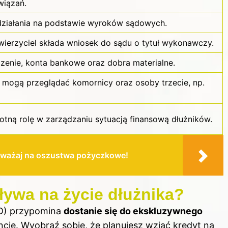
wiązań.
działania na podstawie wyroków sądowych.
wierzyciel składa wniosek do sądu o tytuł wykonawczy.
enie, konta bankowe oraz dobra materialne.
ą mogą przeglądać komornicy oraz osoby trzecie, np.
otną rolę w zarządzaniu sytuacją finansową dłużników.
Uważaj na oszustwa pożyczkowe!
ywa na życie dłużnika?
RD) przypomina
dostanie się do ekskluzywnego
cje. Wyobraź sobie, że planujesz wziąć kredyt na