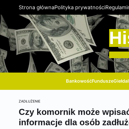
Strona główna
Polityka prywatności
Regulami
Hi
Bankowość
Fundusze
Giełda
ZADŁUŻENIE
Czy komornik może wpisa
informacje dla osób zadłu