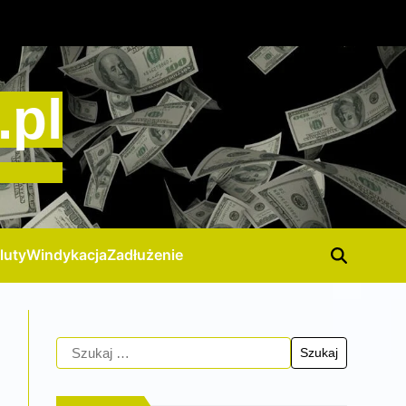
.pl
luty
Windykacja
Zadłużenie