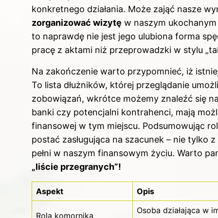
konkretnego działania. Może zająć nasze wy
zorganizować wizytę
w naszym ukochanym mi
to naprawdę nie jest jego ulubiona forma sp
pracę z aktami niż przeprowadzki w stylu „ta
Na zakończenie warto przypomnieć, iż istnie
To lista dłużników, której przeglądanie umoż
zobowiązań, wkrótce możemy znaleźć się na cz
banki czy potencjalni kontrahenci, mają mo
finansowej w tym miejscu. Podsumowując rolę
postać zasługująca na szacunek – nie tylko z 
pełni w naszym finansowym życiu. Warto pa
„liście przegranych”!
Aspekt
Opis
Osoba działająca w i
Rola komornika