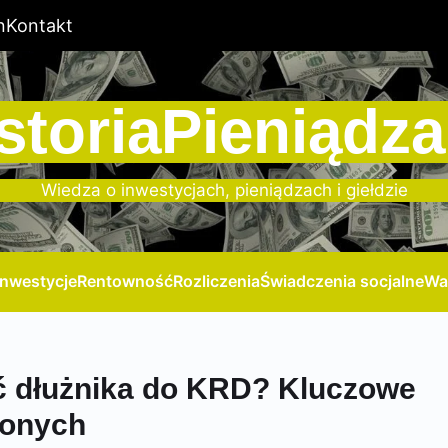
n
Kontakt
storiaPieniądza
Wiedza o inwestycjach, pieniądzach i giełdzie
Inwestycje
Rentowność
Rozliczenia
Świadczenia socjalne
Wa
ć dłużnika do KRD? Kluczowe
żonych