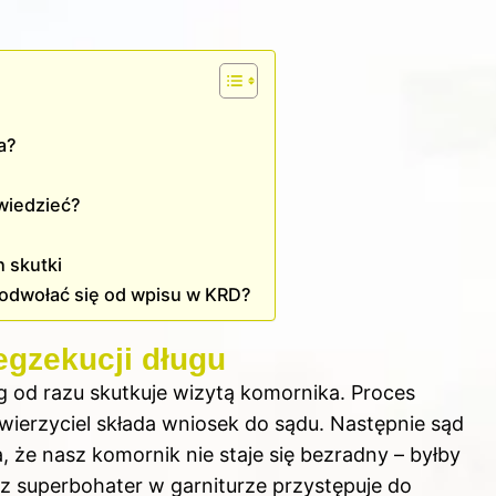
a?
wiedzieć?
h skutki
ą odwołać się od wpisu w KRD?
egzekucji długu
 od razu skutkuje wizytą komornika. Proces
wierzyciel składa wniosek do sądu. Następnie sąd
 że nasz komornik nie staje się bezradny – byłby
 superbohater w garniturze przystępuje do