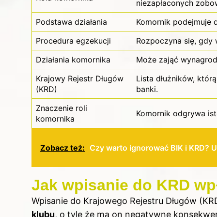
niezapłaconych zobo
Podstawa działania
Komornik podejmuje 
Procedura egzekucji
Rozpoczyna się, gdy 
Działania komornika
Może zająć wynagrodz
Krajowy Rejestr Długów
Lista dłużników, któr
(KRD)
banki.
Znaczenie roli
Komornik odgrywa ist
komornika
Zobacz też:
Czy warto ignorować BIK i KRD? 
Jak wpisanie do KRD wpł
Wpisanie do Krajowego Rejestru Długów (K
klubu
, o tyle że ma on negatywne konsekwen