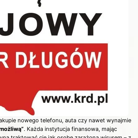
zakupie nowego telefonu, auta czy nawet wynajmie
emożliwą”
. Każda instytucja finansowa, mając
zyna traktować cię jak osobę zarażoną wirusem – z