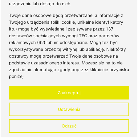
inwestycyjne, które ograniczą straty i
urządzeniu lub dostęp do nich.
zwiększą zyski
Twoje dane osobowe będą przetwarzane, a informacje z
Twojego urządzenia (pliki cookie, unikalne identyfikatory
itp.) mogą być wyświetlane i zapisywane przez 137
dostawców spełniających wymogi TFC oraz partnerów
reklamowych (62) lub im udostępniane. Mogą też być
wykorzystywane przez tę witrynę lub aplikację. Niektórzy
dostawcy mogę przetwarzać Twoje dane osobowe na
podstawie uzasadnionego interesu. Możesz się na to nie
zgodzić nie akceptując zgody poprzez kliknięcie przycisku
Bartosz Tomczyk
poniżej.
Bartosz, czyli autor bloga HistoriaPieniadza.pl, od lat
zgłębia świat finansów, bankowości, inwestycji oraz rynków
Zaakceptuj
kapitałowych. Interesuje się zarówno historią pieniądza i
systemów finansowych, jak i współczesnymi mechanizmami
rządzącymi giełdą, walutami oraz globalną gospodarką.
Ustawienia
Na blogu analizuje zagadnienia związane z bankowością,
funkcjonowaniem instytucji finansowych, inwestowaniem na
Odrzuć
giełdzie, rynkiem walutowym oraz zmianami, które
wpływają na wartość pieniądza w czasie. Stawia na