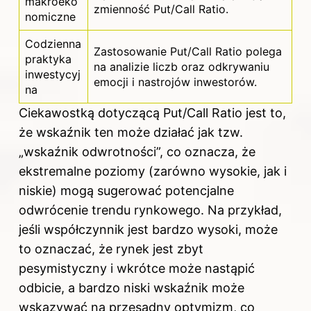
makroeko
zmienność Put/Call Ratio.
nomiczne
Codzienna
Zastosowanie Put/Call Ratio polega
praktyka
na analizie liczb oraz odkrywaniu
inwestycyj
emocji i nastrojów inwestorów.
na
Ciekawostką dotyczącą Put/Call Ratio jest to,
że wskaźnik ten może działać jak tzw.
„wskaźnik odwrotności”, co oznacza, że
ekstremalne poziomy (zarówno wysokie, jak i
niskie) mogą sugerować potencjalne
odwrócenie trendu rynkowego. Na przykład,
jeśli współczynnik jest bardzo wysoki, może
to oznaczać, że rynek jest zbyt
pesymistyczny i wkrótce może nastąpić
odbicie, a bardzo niski wskaźnik może
wskazywać na przesadny optymizm, co