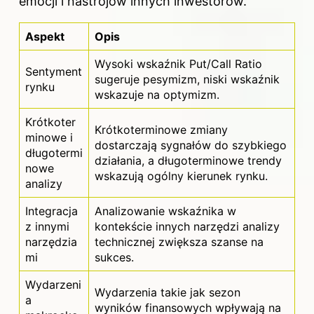
emocji i nastrojów innych
inwestorów
.
Aspekt
Opis
Wysoki wskaźnik Put/Call Ratio
Sentyment
sugeruje pesymizm, niski wskaźnik
rynku
wskazuje na optymizm.
Krótkoter
Krótkoterminowe zmiany
minowe i
dostarczają sygnałów do szybkiego
długotermi
działania, a długoterminowe trendy
nowe
wskazują ogólny kierunek
rynku
.
analizy
Integracja
Analizowanie wskaźnika w
z innymi
kontekście innych narzędzi analizy
narzędzia
technicznej zwiększa szanse na
mi
sukces.
Wydarzeni
Wydarzenia takie jak sezon
a
wyników finansowych wpływają na