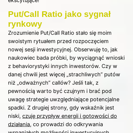
ekscytujące!
Put/Call Ratio jako sygnał
rynkowy
Zrozumienie Put/Call Ratio stało się moim
swoistym rytuałem przed rozpoczęciem
nowej sesji inwestycyjnej. Obserwuję to, jak
naukowiec bada próbki, by wyciągnąć wnioski
z behaviorystyki innych inwestorów. Czy w
danej chwili jest więcej „strachliwych” putów
niż „odważnych” callów? Jeśli tak, z
pewnością warto być czujnym i brać pod
uwagę strategie uwzględniające potencjalne
spadki. Z drugiej strony, gdy wskaźnik jest
niski,
czuję przypływ energii i gotowości do
działania
, co prowadzi do odkrywania
wspaniałych możliwości inwestycyjnych.