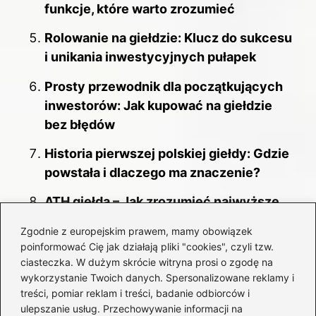
funkcje, które warto zrozumieć
Rolowanie na giełdzie: Klucz do sukcesu
i unikania inwestycyjnych pułapek
Prosty przewodnik dla początkujących
inwestorów: Jak kupować na giełdzie
bez błędów
Historia pierwszej polskiej giełdy: Gdzie
powstała i dlaczego ma znaczenie?
ATH giełda – Jak zrozumieć najwyższe
ceny na rynku kryptowalut?
Zgodnie z europejskim prawem, mamy obowiązek
poinformować Cię jak działają pliki "cookies", czyli tzw.
Giełda długów – sposób na ochronę
ciasteczka. W dużym skrócie witryna prosi o zgodę na
przed stratami finansowymi
wykorzystanie Twoich danych. Spersonalizowane reklamy i
treści, pomiar reklam i treści, badanie odbiorców i
Giełda: skuteczne strategie
ulepszanie usług. Przechowywanie informacji na