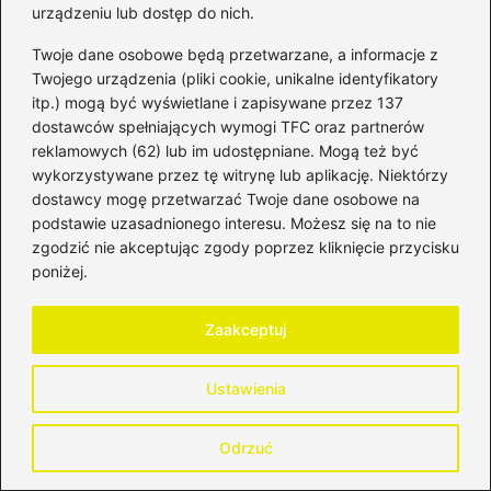
urządzeniu lub dostęp do nich.
kolejności zadbaj o swoją zdolność kredytową.
Dobrze przygotowana historia spłat
Twoje dane osobowe będą przetwarzane, a informacje z
Twojego urządzenia (pliki cookie, unikalne identyfikatory
wcześniejszych zobowiązań
oraz stabilne
itp.) mogą być wyświetlane i zapisywane przez 137
źródło dochodu mają ogromne znaczenie.
dostawców spełniających wymogi TFC oraz partnerów
Pamiętaj, że banki cenią sobie klientów, którzy
reklamowych (62) lub im udostępniane. Mogą też być
wykorzystywane przez tę witrynę lub aplikację. Niektórzy
potrafią kontrolować swoje finanse, jak
dostawcy mogę przetwarzać Twoje dane osobowe na
maestro orkiestrę!
podstawie uzasadnionego interesu. Możesz się na to nie
zgodzić nie akceptując zgody poprzez kliknięcie przycisku
Zobacz też:
Kredyt hipoteczny
poniżej.
Santander: Czego mówią klienci i
co warto wiedzieć?
Zaakceptuj
Poza tym, dokładnie przemyśl kosztorys
Ustawienia
remontu. Zamiast zgadywać, ile wydasz na
malowanie, zakup drzwi czy instalację
Odrzuć
nowoczesnego ogrzewania, sporządź
szczegółowy plan. Przygotowując precyzyjny