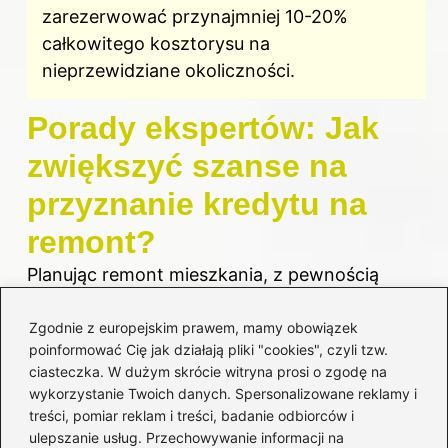
zarezerwować przynajmniej 10-20%
całkowitego kosztorysu na
nieprzewidziane okoliczności.
Porady ekspertów: Jak
zwiększyć szanse na
przyznanie kredytu na
remont?
Planując remont mieszkania, z pewnością
wielokrotnie zastanawiałeś się nad
Zgodnie z europejskim prawem, mamy obowiązek
pozyskaniem potrzebnych funduszy
. Jeśli
poinformować Cię jak działają pliki "cookies", czyli tzw.
Twoje oszczędności nie wystarczają, kredyt
ciasteczka. W dużym skrócie witryna prosi o zgodę na
na remont może stać się jedną z najbardziej
wykorzystanie Twoich danych. Spersonalizowane reklamy i
atrakcyjnych opcji. Jak jednak zwiększyć
treści, pomiar reklam i treści, badanie odbiorców i
ulepszanie usług. Przechowywanie informacji na
szanse na jego przyznanie? W pierwszej