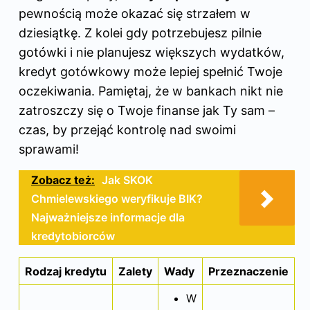
pewnością może okazać się strzałem w
dziesiątkę. Z kolei gdy potrzebujesz pilnie
gotówki i nie planujesz większych wydatków,
kredyt
gotówkowy może lepiej spełnić Twoje
oczekiwania. Pamiętaj, że w bankach nikt nie
zatroszczy się o Twoje finanse jak Ty sam –
czas, by przejąć kontrolę nad swoimi
sprawami!
Zobacz też:
Jak SKOK
Chmielewskiego weryfikuje BIK?
Najważniejsze informacje dla
kredytobiorców
Rodzaj kredytu
Zalety
Wady
Przeznaczenie
W