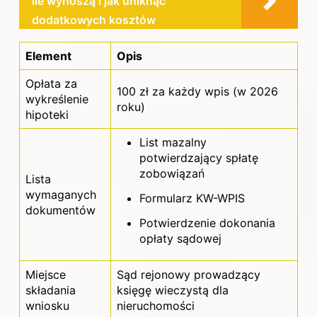
ile wynoszą i jak uniknąć
dodatkowych kosztów
Element
Opis
Opłata za
100 zł za każdy wpis (w 2026
wykreślenie
roku)
hipoteki
List mazalny
potwierdzający spłatę
zobowiązań
Lista
wymaganych
Formularz KW-WPIS
dokumentów
Potwierdzenie dokonania
opłaty sądowej
Miejsce
Sąd rejonowy prowadzący
składania
księgę wieczystą dla
wniosku
nieruchomości