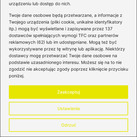
funkcjonowaniem instytucji finansowych, inwestowaniem na
urządzeniu lub dostęp do nich.
giełdzie, rynkiem walutowym oraz zmianami, które
wpływają na wartość pieniądza w czasie. Stawia na
Twoje dane osobowe będą przetwarzane, a informacje z
merytoryczne podejście, jasne tłumaczenie złożonych
Twojego urządzenia (pliki cookie, unikalne identyfikatory
tematów i kontekst historyczny, który pomaga lepiej
itp.) mogą być wyświetlane i zapisywane przez 137
zrozumieć dzisiejsze decyzje finansowe.
dostawców spełniających wymogi TFC oraz partnerów
reklamowych (62) lub im udostępniane. Mogą też być
wykorzystywane przez tę witrynę lub aplikację. Niektórzy
←
Chwilówka na wyciągnięcie ręki: Jak działa i jakie
dostawcy mogę przetwarzać Twoje dane osobowe na
niesie ryzyka oraz korzyści?
podstawie uzasadnionego interesu. Możesz się na to nie
→
Jak skutecznie zwiększyć rentowność wynajmu
zgodzić nie akceptując zgody poprzez kliknięcie przycisku
domków letniskowych?
poniżej.
Zaakceptuj
Dodaj komentarz
Ustawienia
Twój adres email nie zostanie opublikowany.
Wymagane pola są oznaczone
*
Odrzuć
Komentarz
*