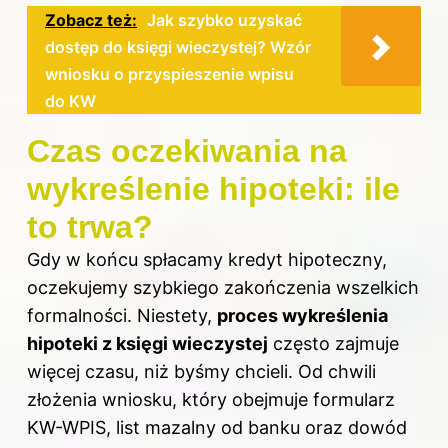
Zobacz też:
Jak szybko uzyskać
dostęp do księgi wieczystej? Wzór
wniosku o przyspieszenie wpisu
do KW
Czas oczekiwania na
wykreślenie hipoteki: ile
to trwa?
Gdy w końcu spłacamy kredyt hipoteczny,
oczekujemy szybkiego zakończenia wszelkich
formalności. Niestety,
proces wykreślenia
hipoteki z księgi wieczystej
często zajmuje
więcej czasu, niż byśmy chcieli. Od chwili
złożenia wniosku, który obejmuje formularz
KW-WPIS, list mazalny od banku oraz dowód