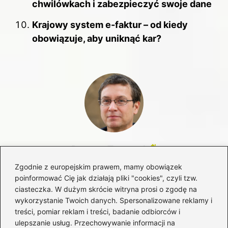
chwilówkach i zabezpieczyć swoje dane
Krajowy system e-faktur – od kiedy
obowiązuje, aby uniknąć kar?
Bartosz Tomczyk
Bartosz, czyli autor bloga HistoriaPieniadza.pl, od lat
Zgodnie z europejskim prawem, mamy obowiązek
zgłębia świat finansów, bankowości, inwestycji oraz rynków
poinformować Cię jak działają pliki "cookies", czyli tzw.
kapitałowych. Interesuje się zarówno historią pieniądza i
ciasteczka. W dużym skrócie witryna prosi o zgodę na
systemów finansowych, jak i współczesnymi mechanizmami
wykorzystanie Twoich danych. Spersonalizowane reklamy i
rządzącymi giełdą, walutami oraz globalną gospodarką.
treści, pomiar reklam i treści, badanie odbiorców i
Na blogu analizuje zagadnienia związane z bankowością,
ulepszanie usług. Przechowywanie informacji na