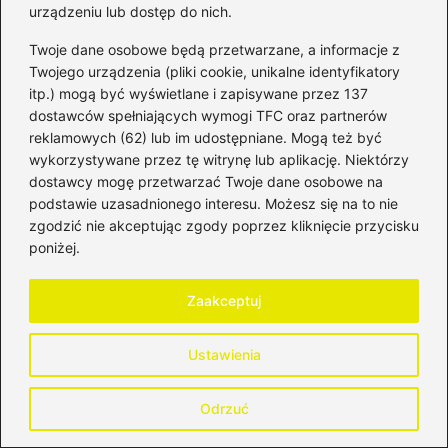
hipotecznego? Odkryj kluczowe
urządzeniu lub dostęp do nich.
czynniki!
Twoje dane osobowe będą przetwarzane, a informacje z
Twojego urządzenia (pliki cookie, unikalne identyfikatory
Oprocentowanie lokaty w skali roku –
itp.) mogą być wyświetlane i zapisywane przez 137
proste sposoby na skuteczne obliczenia
dostawców spełniających wymogi TFC oraz partnerów
bez pomyłek
reklamowych (62) lub im udostępniane. Mogą też być
wykorzystywane przez tę witrynę lub aplikację. Niektórzy
Lokata odnawialna czy nieodnawialna –
dostawcy mogę przetwarzać Twoje dane osobowe na
jakie są kluczowe różnice, które pomogą
podstawie uzasadnionego interesu. Możesz się na to nie
ci nie stracić?
zgodzić nie akceptując zgody poprzez kliknięcie przycisku
poniżej.
Kredyt w innym banku: Jak skutecznie
uzyskać środki i na co należy zwrócić
Zaakceptuj
uwagę?
Ustawienia
Jak szybko cofnąć przelew w mBanku i
ochronić się przed stratami?
Odrzuć
Najlepsze kredyty studenckie – jak w