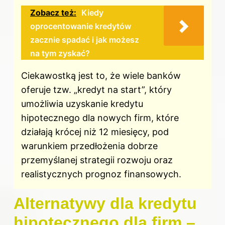
Zobacz też:
Kiedy
oprocentowanie kredytów
zacznie spadać i jak możesz
na tym zyskać?
Ciekawostką jest to, że wiele banków
oferuje tzw. „kredyt na start”, który
umożliwia uzyskanie kredytu
hipotecznego dla nowych firm, które
działają krócej niż 12 miesięcy, pod
warunkiem przedłożenia dobrze
przemyślanej strategii rozwoju oraz
realistycznych prognoz finansowych.
Alternatywy dla kredytu
hipotecznego dla firm –