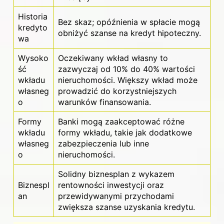
Historia
Bez skaz; opóźnienia w spłacie mogą
kredyto
obniżyć szanse na kredyt hipoteczny.
wa
Wysoko
Oczekiwany wkład własny to
ść
zazwyczaj od 10% do 40% wartości
wkładu
nieruchomości. Większy wkład może
własneg
prowadzić do korzystniejszych
o
warunków finansowania.
Formy
Banki mogą zaakceptować różne
wkładu
formy wkładu, takie jak dodatkowe
własneg
zabezpieczenia lub inne
o
nieruchomości.
Solidny biznesplan z wykazem
Biznespl
rentowności inwestycji oraz
an
przewidywanymi przychodami
zwiększa szanse uzyskania kredytu.