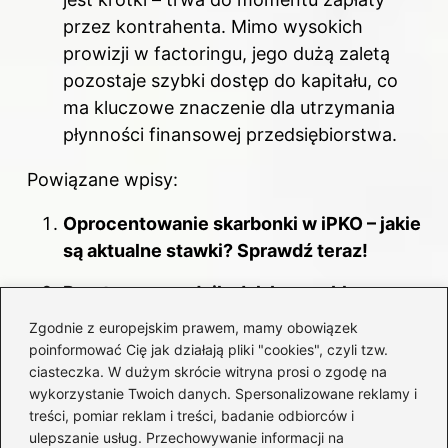
przez kontrahenta. Mimo wysokich
prowizji w factoringu, jego dużą zaletą
pozostaje szybki dostęp do kapitału, co
ma kluczowe znaczenie dla utrzymania
płynności finansowej przedsiębiorstwa.
Powiązane wpisy:
Oprocentowanie skarbonki w iPKO – jakie
są aktualne stawki? Sprawdź teraz!
Prosty przewodnik: Jak bezproblemowo
zamknąć konto walutowe w mBanku?
Zgodnie z europejskim prawem, mamy obowiązek
poinformować Cię jak działają pliki "cookies", czyli tzw.
Łatwy sposób na sprawdzenie numeru
ciasteczka. W dużym skrócie witryna prosi o zgodę na
konta w aplikacji Millennium
wykorzystanie Twoich danych. Spersonalizowane reklamy i
treści, pomiar reklam i treści, badanie odbiorców i
Co wpływa na oprocentowanie kredytu
ulepszanie usług. Przechowywanie informacji na