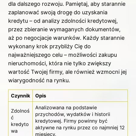
dla dalszego rozwoju. Pamiętaj, aby starannie
zaplanować swoją drogę do uzyskania
kredytu – od analizy zdolności kredytowej,
przez zbieranie wymaganych dokumentów,
aż po negocjacje warunków. Każdy starannie
wykonany krok przybliży Cię do
najważniejszego celu – możliwości zakupu
nieruchomości, która nie tylko zwiększy
wartość Twojej firmy, ale również wzmocni jej
wiarygodność na rynku.
Czynnik
Opis
Analizowana na podstawie
Zdolnoś
przychodów, wydatków i historii
ć
kredytowej. Firmy powinny być
kredyto
aktywne na rynku przez co najmniej 12
wa
miesięcy.