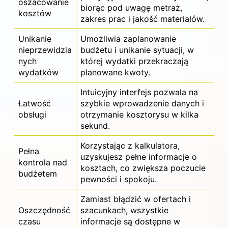
oszacowanie
biorąc pod uwagę metraż,
kosztów
zakres prac i jakość materiałów.
Unikanie
Umożliwia zaplanowanie
nieprzewidzia
budżetu i unikanie sytuacji, w
nych
której wydatki przekraczają
wydatków
planowane kwoty.
Intuicyjny interfejs pozwala na
Łatwość
szybkie wprowadzenie danych i
obsługi
otrzymanie kosztorysu w kilka
sekund.
Korzystając z kalkulatora,
Pełna
uzyskujesz pełne informacje o
kontrola nad
kosztach, co zwiększa poczucie
budżetem
pewności i spokoju.
Zamiast błądzić w ofertach i
Oszczędność
szacunkach, wszystkie
czasu
informacje są dostępne w