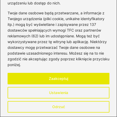
urządzeniu lub dostęp do nich.
Przed wprowadzeniem danych należy
Twoje dane osobowe będą przetwarzane, a informacje z
dokładnie przeanalizować zakres prac, które
Twojego urządzenia (pliki cookie, unikalne identyfikatory
chcemy wykonać oraz sporządzić listę
itp.) mogą być wyświetlane i zapisywane przez 137
planowanych materiałów. Dzięki temu można
dostawców spełniających wymogi TFC oraz partnerów
uzyskać bardziej realistyczny obraz
reklamowych (62) lub im udostępniane. Mogą też być
wykorzystywane przez tę witrynę lub aplikację. Niektórzy
wydatków, co ułatwi planowanie budżetu.
dostawcy mogę przetwarzać Twoje dane osobowe na
podstawie uzasadnionego interesu. Możesz się na to nie
Dlaczego warto mieć rezerwę budżetową na
zgodzić nie akceptując zgody poprzez kliknięcie przycisku
remont?
poniżej.
Rezerwa budżetowa jest istotna, ponieważ
Zaakceptuj
podczas remontu mogą pojawić się
niespodziewane sytuacje, które wpłyną na
Ustawienia
finansowanie. Dodatkowe środki pozwolą
uniknąć stresu i pomogą w utrzymaniu
Odrzuć
realizacji planu remontowego, nawet w