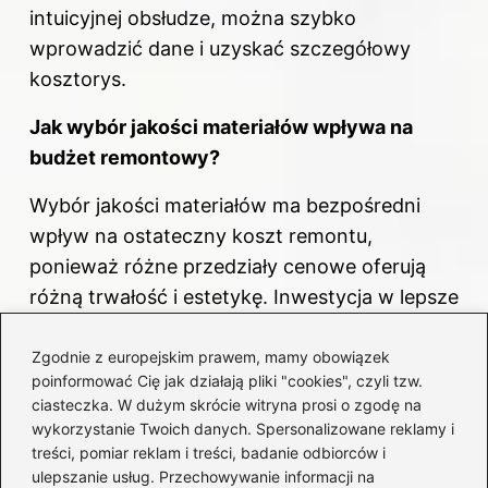
intuicyjnej obsłudze, można szybko
wprowadzić dane i uzyskać szczegółowy
kosztorys.
Jak wybór jakości materiałów wpływa na
budżet remontowy?
Wybór jakości materiałów ma bezpośredni
wpływ na ostateczny koszt remontu,
ponieważ różne przedziały cenowe oferują
różną trwałość i estetykę. Inwestycja w lepsze
materiały w kluczowych miejscach, takich jak
kuchnia czy łazienka, może przynieść
Zgodnie z europejskim prawem, mamy obowiązek
poinformować Cię jak działają pliki "cookies", czyli tzw.
długofalowe oszczędności.
ciasteczka. W dużym skrócie witryna prosi o zgodę na
wykorzystanie Twoich danych. Spersonalizowane reklamy i
Co należy zrobić przed wprowadzeniem
treści, pomiar reklam i treści, badanie odbiorców i
danych do kalkulatora kosztów remontu?
ulepszanie usług. Przechowywanie informacji na