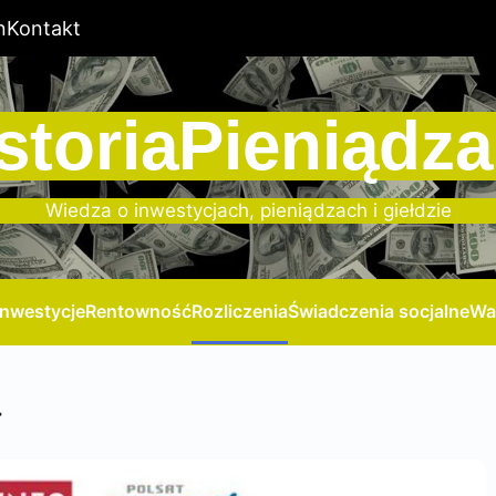
n
Kontakt
storiaPieniądza
Wiedza o inwestycjach, pieniądzach i giełdzie
Inwestycje
Rentowność
Rozliczenia
Świadczenia socjalne
Wa
a