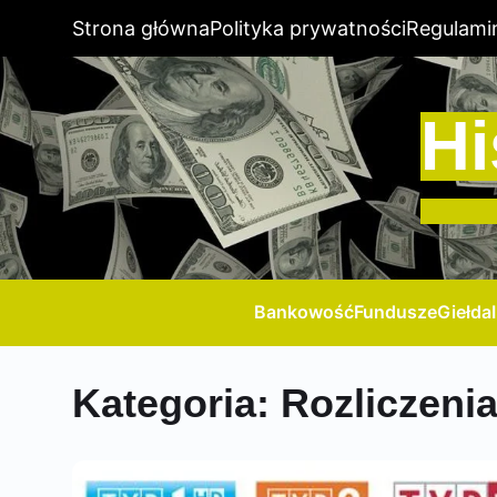
Strona główna
Polityka prywatności
Regulami
Hi
Bankowość
Fundusze
Giełda
Kategoria:
Rozliczeni