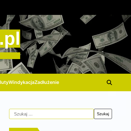
.pl
luty
Windykacja
Zadłużenie