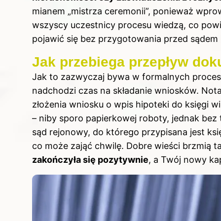
mianem „mistrza ceremonii”, ponieważ wpro
wszyscy uczestnicy procesu wiedzą, co powinni
pojawić się bez przygotowania przed sądem i
Jak przebiega przepływ do
Jak to zazwyczaj bywa w formalnych proc
nadchodzi czas na składanie wniosków. Notar
złożenia wniosku o wpis hipoteki do księgi 
– niby sporo papierkowej roboty, jednak bez 
sąd rejonowy, do którego przypisana jest ks
co może zająć chwilę. Dobre wieści brzmią t
zakończyła się pozytywnie
, a Twój nowy ka