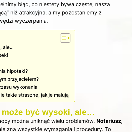
ełnimy błąd, co niestety bywa częste, nasza
ącą” niż atrakcyjna, a my pozostaniemy z
wędzi wyczerpania.
, ale…
teki
ia hipoteki?
zym przyjacielem?
 czasu wykonania
e takie straszne, jak je malują
a może być wysoki, ale…
omocy można uniknąć wielu problemów.
Notariusz,
ale zna wszystkie wymagania i procedury. To