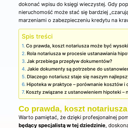
dokonać wpisu
do księgi
wieczystej. Gdy pop
nieruchomość może stać się bardziej „czaruj
marzeniami o zabezpieczeniu kredytu na kra
Spis treści
Co prawda, koszt notariusza może być wysoki
Rola notariusza w procesie ustanawiania hipo
Jak przebiega przepływ dokumentów?
Jakie dokumenty są potrzebne do ustanowien
Dlaczego notariusz staje się naszym najleps
Hipoteka w praktyce – porównanie kosztów i
Koszty związane z ustanowieniem hipoteki – ni
Co prawda, koszt notariusz
Warto pamiętać, że dzięki profesjonalnej p
będący specjalistą w tej dziedzinie
, doskon