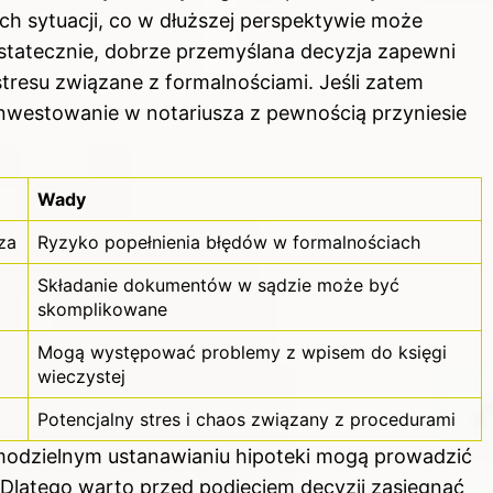
h sytuacji, co w dłuższej perspektywie może
statecznie, dobrze przemyślana decyzja zapewni
stresu
związane z
formalnościami. Jeśli zatem
nwestowanie w notariusza z pewnością przyniesie
Wady
za
Ryzyko popełnienia błędów w formalnościach
Składanie dokumentów w sądzie może być
skomplikowane
Mogą występować problemy z wpisem do
księgi
wieczystej
Potencjalny stres i chaos związany z procedurami
amodzielnym ustanawianiu hipoteki mogą prowadzić
 Dlatego warto przed podjęciem decyzji zasięgnąć