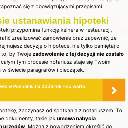
 zapoznać się z obowiązującymi przepisami.
ie ustanawiania hipoteki
teki przypomina funkcję kelnera w restauracji,
rafić zrealizować zamówienie oraz zapewnić, że
dejmujesz decyzję o hipotece, nie tylko pamiętaj o
o to, by Twoje
zadowolenie z tej decyzji nie zostało
 całym tym procesie notariusz staje się Twoim
 w świecie paragrafów i pieczątek.
wek w Poznaniu na 2026 rok – co warto
ipotekę
, zaczynasz od spotkania z notariuszem. To
e dokumenty, takie jak
umowa nabycia
ch urzędów
. Można z powodzeniem określić go