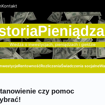
n
Kontakt
storiaPieniądza
Wiedza o inwestycjach, pieniądzach i giełdzie
Inwestycje
Rentowność
Rozliczenia
Świadczenia socjalne
Wa
stanowienie czy pomoc
ybrać!