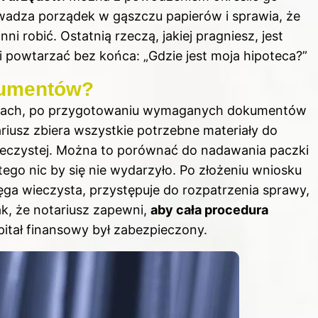
wadza porządek w gąszczu papierów i sprawia, że
 robić. Ostatnią rzeczą, jakiej pragniesz, jest
 powtarzać bez końca: „Gdzie jest moja hipoteca?”
kumentów?
esach, po przygotowaniu wymaganych dokumentów
iusz zbiera wszystkie potrzebne materiały do
wieczystej. Można to porównać do nadawania paczki
tego nic by się nie wydarzyło. Po złożeniu wniosku
ięga wieczysta, przystępuje do rozpatrzenia sprawy,
ak, że notariusz zapewni,
aby cała procedura
pitał finansowy był zabezpieczony.