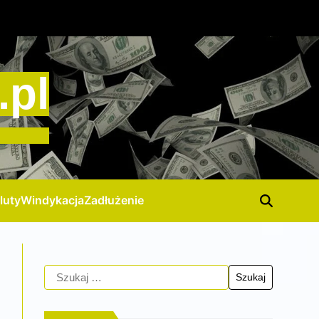
.pl
luty
Windykacja
Zadłużenie