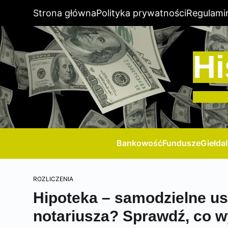
Strona główna
Polityka prywatności
Regulami
Hi
Bankowość
Fundusze
Giełda
ROZLICZENIA
Hipoteka – samodzielne u
notariusza? Sprawdź, co w