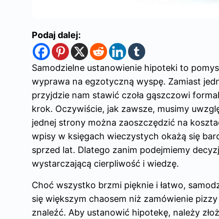
Podaj dalej:
Samodzielne ustanowienie hipoteki to pomy
wyprawa na egzotyczną wyspę. Zamiast jednak
przyjdzie nam stawić czoła gąszczowi formal
krok. Oczywiście, jak zawsze, musimy uwzgl
jednej strony można zaoszczędzić na kosztach
wpisy w księgach wieczystych okażą się bard
sprzed lat. Dlatego zanim podejmiemy decyz
wystarczającą cierpliwość i wiedzę.
Choć wszystko brzmi pięknie i łatwo, samod
się większym chaosem niż zamówienie pizzy do
znaleźć. Aby ustanowić hipotekę, należy zło