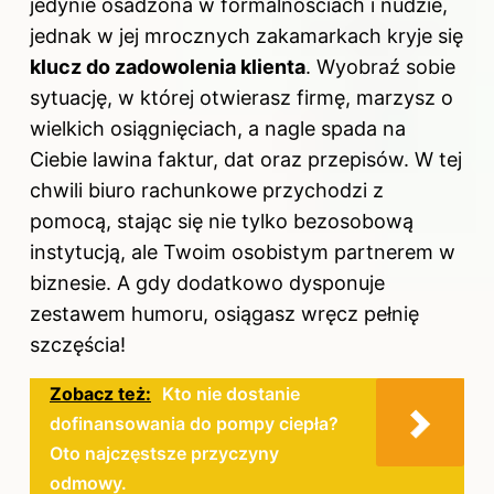
jedynie osadzona w formalnościach i nudzie,
jednak w jej mrocznych zakamarkach kryje się
klucz do zadowolenia klienta
. Wyobraź sobie
sytuację, w której otwierasz firmę, marzysz o
wielkich osiągnięciach, a nagle spada na
Ciebie lawina faktur, dat oraz przepisów. W tej
chwili biuro rachunkowe przychodzi z
pomocą, stając się nie tylko bezosobową
instytucją, ale Twoim osobistym partnerem w
biznesie. A gdy dodatkowo dysponuje
zestawem humoru, osiągasz wręcz pełnię
szczęścia!
Zobacz też:
Kto nie dostanie
dofinansowania do pompy ciepła?
Oto najczęstsze przyczyny
odmowy.