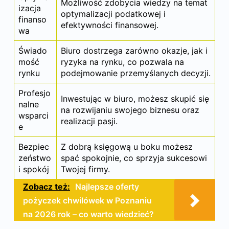
Możliwość zdobycia wiedzy na temat
izacja
optymalizacji podatkowej i
finanso
efektywności finansowej.
wa
Świado
Biuro dostrzega zarówno okazje, jak i
mość
ryzyka na rynku, co pozwala na
rynku
podejmowanie przemyślanych decyzji.
Profesjo
Inwestując w biuro, możesz skupić się
nalne
na rozwijaniu swojego
biznesu
oraz
wsparci
realizacji pasji.
e
Bezpiec
Z dobrą księgową u boku możesz
zeństwo
spać spokojnie, co sprzyja sukcesowi
i spokój
Twojej firmy.
Zobacz też:
Najlepsze oferty
pożyczek chwilówek w Poznaniu
na 2026 rok – co warto wiedzieć?