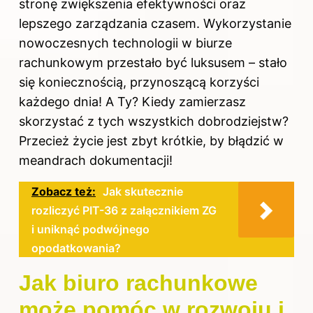
stronę zwiększenia efektywności oraz
lepszego zarządzania czasem. Wykorzystanie
nowoczesnych technologii w biurze
rachunkowym przestało być luksusem – stało
się koniecznością, przynoszącą korzyści
każdego dnia! A Ty? Kiedy zamierzasz
skorzystać z tych wszystkich dobrodziejstw?
Przecież życie jest zbyt krótkie, by błądzić w
meandrach dokumentacji!
Zobacz też:
Jak skutecznie
rozliczyć PIT-36 z załącznikiem ZG
i uniknąć podwójnego
opodatkowania?
Jak biuro rachunkowe
może pomóc w rozwoju i