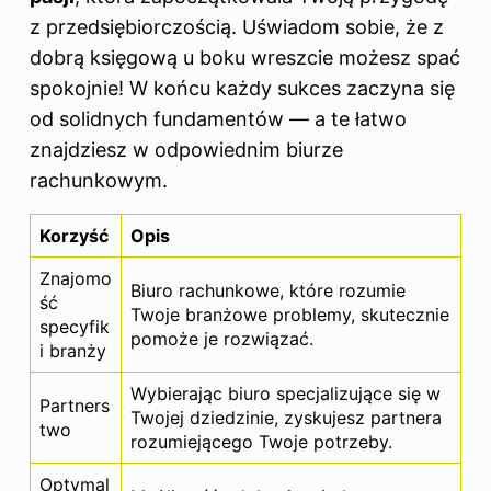
z przedsiębiorczością. Uświadom sobie, że z
dobrą księgową u boku wreszcie
możesz
spać
spokojnie! W końcu każdy sukces zaczyna się
od solidnych fundamentów — a te łatwo
znajdziesz w odpowiednim biurze
rachunkowym.
Korzyść
Opis
Znajomo
Biuro rachunkowe
, które rozumie
ść
Twoje branżowe problemy, skutecznie
specyfik
pomoże je rozwiązać.
i branży
Wybierając biuro specjalizujące się w
Partners
Twojej dziedzinie, zyskujesz partnera
two
rozumiejącego Twoje potrzeby.
Optymal