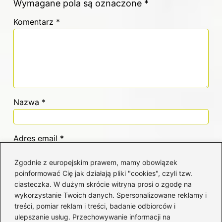
Wymagane pola są oznaczone
*
Komentarz
*
Nazwa
*
Adres email
*
Zgodnie z europejskim prawem, mamy obowiązek
poinformować Cię jak działają pliki "cookies", czyli tzw.
Witryna internetowa
ciasteczka. W dużym skrócie witryna prosi o zgodę na
wykorzystanie Twoich danych. Spersonalizowane reklamy i
treści, pomiar reklam i treści, badanie odbiorców i
Zapamiętaj moje dane w tej przeglądarce
ulepszanie usług. Przechowywanie informacji na
podczas pisania kolejnych komentarzy.