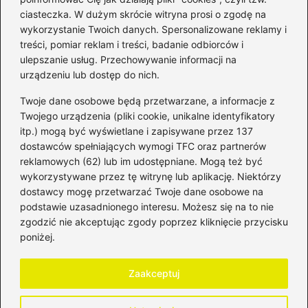
ciasteczka. W dużym skrócie witryna prosi o zgodę na
wykorzystanie Twoich danych. Spersonalizowane reklamy i
Kategorie
treści, pomiar reklam i treści, badanie odbiorców i
ulepszanie usług. Przechowywanie informacji na
Bankowość
(181)
urządzeniu lub dostęp do nich.
Fundusze
(36)
Twoje dane osobowe będą przetwarzane, a informacje z
Giełda
(28)
Twojego urządzenia (pliki cookie, unikalne identyfikatory
itp.) mogą być wyświetlane i zapisywane przez 137
Inwestycje
(49)
dostawców spełniających wymogi TFC oraz partnerów
Rentowność
(32)
reklamowych (62) lub im udostępniane. Mogą też być
Rozliczenia
(196)
wykorzystywane przez tę witrynę lub aplikację. Niektórzy
Świadczenia socjalne
(59)
dostawcy mogę przetwarzać Twoje dane osobowe na
podstawie uzasadnionego interesu. Możesz się na to nie
Waluty
(21)
zgodzić nie akceptując zgody poprzez kliknięcie przycisku
Windykacja
(49)
poniżej.
Zadłużenie
(64)
Zaakceptuj
Strona główna
Polityka prywatności
Regulamin