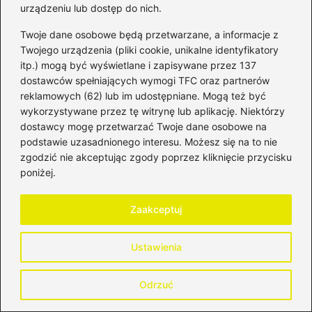
urządzeniu lub dostęp do nich.
Jak skutecznie odliczać VAT z faktur
Twoje dane osobowe będą przetwarzane, a informacje z
zagranicznych? Kluczowe zasady, które
Twojego urządzenia (pliki cookie, unikalne identyfikatory
musisz znać
itp.) mogą być wyświetlane i zapisywane przez 137
dostawców spełniających wymogi TFC oraz partnerów
Odkryj prosty wynik: ile to właściwie 1 5?
reklamowych (62) lub im udostępniane. Mogą też być
wykorzystywane przez tę witrynę lub aplikację. Niektórzy
Jak założyć księgę wieczystą: Twój krok
dostawcy mogę przetwarzać Twoje dane osobowe na
po kroku poradnik na start
podstawie uzasadnionego interesu. Możesz się na to nie
zgodzić nie akceptując zgody poprzez kliknięcie przycisku
Zamiana paragonu na fakturę – co warto
poniżej.
wiedzieć?
Zaakceptuj
Zarobki z oddawania nasienia do banku
spermy w Polsce – co warto wiedzieć?
Ustawienia
Biuro rachunkowe, które zna potrzeby
Twojego biznesu
Odrzuć
Twoje finanse w dobrych rękach: