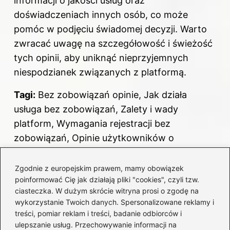
informacji o jakości usług oraz
doświadczeniach innych osób, co może
pomóc w podjęciu świadomej decyzji. Warto
zwracać uwagę na szczegółowość i świeżość
tych opinii, aby uniknąć nieprzyjemnych
niespodzianek związanych z platformą.
Tagi:
Bez zobowiązań opinie, Jak działa
usługa bez zobowiązań, Zalety i wady
platform, Wymagania rejestracji bez
zobowiązań, Opinie użytkowników o
usługach.
Zgodnie z europejskim prawem, mamy obowiązek
Powiązane wpisy:
poinformować Cię jak działają pliki "cookies", czyli tzw.
ciasteczka. W dużym skrócie witryna prosi o zgodę na
10 istotnych aspektów, które musisz
wykorzystanie Twoich danych. Spersonalizowane reklamy i
znać przed zakupem mieszkania na
treści, pomiar reklam i treści, badanie odbiorców i
ulepszanie usług. Przechowywanie informacji na
rynku wtórnym