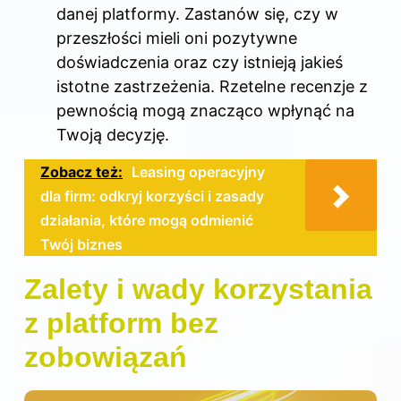
danej platformy. Zastanów się, czy w
przeszłości mieli oni pozytywne
doświadczenia oraz czy istnieją jakieś
istotne zastrzeżenia. Rzetelne recenzje z
pewnością mogą znacząco wpłynąć na
Twoją decyzję.
Zobacz też:
Leasing operacyjny
dla firm: odkryj korzyści i zasady
działania, które mogą odmienić
Twój biznes
Zalety i wady korzystania
z platform bez
zobowiązań