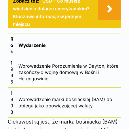
Zobacz też:
USD – Co musisz
wiedzieć o dolarze amerykańskim?
Kluczowe informacje w jednym
miejscu
R
o
Wydarzenie
k
1
Wprowadzenie Porozumienia w Dayton, które
9
zakończyło wojnę domową w Bośni i
9
Hercegowinie.
5
1
9
Wprowadzenie marki bośniackiej (BAM) do
9
obiegu jako obowiązującej waluty.
8
Ciekawostką jest, że marka bośniacka (BAM)