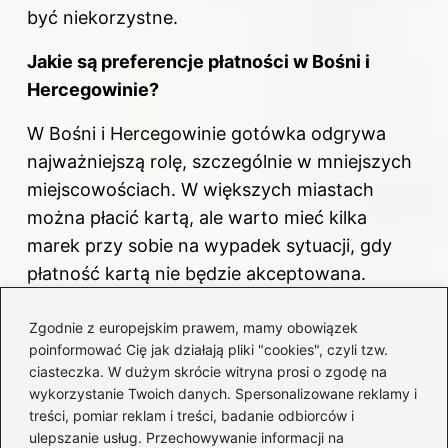
być niekorzystne.
Jakie są preferencje płatności w Bośni i
Hercegowinie?
W Bośni i Hercegowinie gotówka odgrywa
najważniejszą rolę, szczególnie w mniejszych
miejscowościach. W większych miastach
można płacić kartą, ale warto mieć kilka
marek przy sobie na wypadek sytuacji, gdy
płatność kartą nie będzie akceptowana.
Jakie są plusy i minusy przyjęcia euro przez
Zgodnie z europejskim prawem, mamy obowiązek
Bośnię i Hercegowinę?
poinformować Cię jak działają pliki "cookies", czyli tzw.
ciasteczka. W dużym skrócie witryna prosi o zgodę na
Przyjęcie euro mogłoby przynieść korzyści,
wykorzystanie Twoich danych. Spersonalizowane reklamy i
treści, pomiar reklam i treści, badanie odbiorców i
takie jak większa stabilność i atrakcyjność dla
ulepszanie usług. Przechowywanie informacji na
turystów oraz inwestycji. Z drugiej strony,