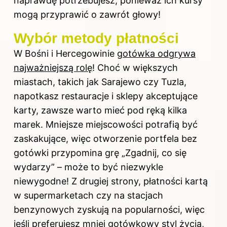
naprawdę potrzebujesz, ponieważ ich kursy
mogą przyprawić o zawrót głowy!
Wybór metody płatności
W Bośni i Hercegowinie
gotówka odgrywa
najważniejszą rolę
! Choć w większych
miastach, takich jak Sarajewo czy Tuzla,
napotkasz restauracje i sklepy akceptujące
karty, zawsze warto mieć pod ręką kilka
marek. Mniejsze miejscowości potrafią być
zaskakujące, więc otworzenie portfela bez
gotówki przypomina grę „Zgadnij, co się
wydarzy” – może to być niezwykle
niewygodne! Z drugiej strony, płatności kartą
w supermarketach czy na stacjach
benzynowych zyskują na popularności, więc
jeśli preferujesz mniej gotówkowy styl życia,