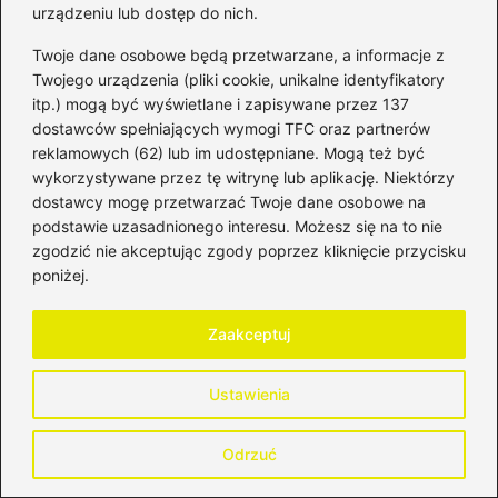
urządzeniu lub dostęp do nich.
wiązałoby się to z utratą kontroli nad polityką
Twoje dane osobowe będą przetwarzane, a informacje z
monetarną oraz koniecznością dostosowania
Twojego urządzenia (pliki cookie, unikalne identyfikatory
przepisów prawnych i regulacji.
itp.) mogą być wyświetlane i zapisywane przez 137
dostawców spełniających wymogi TFC oraz partnerów
Czy w Bośni i Hercegowinie można płacić
reklamowych (62) lub im udostępniane. Mogą też być
euro?
wykorzystywane przez tę witrynę lub aplikację. Niektórzy
dostawcy mogę przetwarzać Twoje dane osobowe na
Tak, w niektórych turystycznych lokalach i
podstawie uzasadnionego interesu. Możesz się na to nie
sklepach można płacić w euro, co sprawia, że
zgodzić nie akceptując zgody poprzez kliknięcie przycisku
poniżej.
turyści mają większą elastyczność. Jednak
warto upewnić się, że ceny są podane w
Zaakceptuj
lokalnej walucie, aby uniknąć nieporozumień.
Powiązane wpisy:
Ustawienia
Jaką walutę wybrać w Turcji? Porady na
Odrzuć
temat korzystnych kursów wymiany