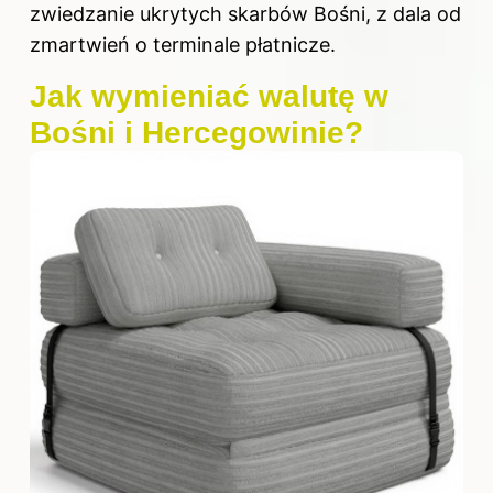
zwiedzanie ukrytych skarbów Bośni, z dala od
zmartwień o terminale płatnicze.
Jak wymieniać walutę w
Bośni i Hercegowinie?