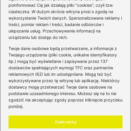
poinformować Cię jak działają pliki "cookies", czyli tzw.
ciasteczka. W dużym skrócie witryna prosi o zgodę na
wykorzystanie Twoich danych. Spersonalizowane reklamy i
Kategorie
treści, pomiar reklam i treści, badanie odbiorców i
ulepszanie usług. Przechowywanie informacji na
Bankowość
(181)
urządzeniu lub dostęp do nich.
Fundusze
(36)
Twoje dane osobowe będą przetwarzane, a informacje z
Giełda
(28)
Twojego urządzenia (pliki cookie, unikalne identyfikatory
itp.) mogą być wyświetlane i zapisywane przez 137
Inwestycje
(49)
dostawców spełniających wymogi TFC oraz partnerów
Rentowność
(32)
reklamowych (62) lub im udostępniane. Mogą też być
Rozliczenia
(196)
wykorzystywane przez tę witrynę lub aplikację. Niektórzy
Świadczenia socjalne
(59)
dostawcy mogę przetwarzać Twoje dane osobowe na
podstawie uzasadnionego interesu. Możesz się na to nie
Waluty
(21)
zgodzić nie akceptując zgody poprzez kliknięcie przycisku
Windykacja
(49)
poniżej.
Zadłużenie
(64)
Zaakceptuj