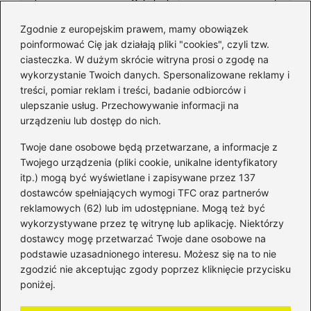
Zgodnie z europejskim prawem, mamy obowiązek
poinformować Cię jak działają pliki "cookies", czyli tzw.
ciasteczka. W dużym skrócie witryna prosi o zgodę na
wykorzystanie Twoich danych. Spersonalizowane reklamy i
Kategorie
treści, pomiar reklam i treści, badanie odbiorców i
ulepszanie usług. Przechowywanie informacji na
Bankowość
(182)
urządzeniu lub dostęp do nich.
Fundusze
(36)
Twoje dane osobowe będą przetwarzane, a informacje z
Giełda
(28)
Twojego urządzenia (pliki cookie, unikalne identyfikatory
itp.) mogą być wyświetlane i zapisywane przez 137
Inwestycje
(49)
dostawców spełniających wymogi TFC oraz partnerów
Rentowność
(32)
reklamowych (62) lub im udostępniane. Mogą też być
Rozliczenia
(196)
wykorzystywane przez tę witrynę lub aplikację. Niektórzy
Świadczenia socjalne
(59)
dostawcy mogę przetwarzać Twoje dane osobowe na
podstawie uzasadnionego interesu. Możesz się na to nie
Waluty
(21)
zgodzić nie akceptując zgody poprzez kliknięcie przycisku
Windykacja
(49)
poniżej.
Zadłużenie
(64)