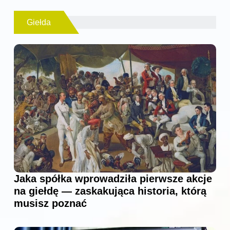
Giełda
Jaka spółka wprowadziła pierwsze akcje
na giełdę — zaskakująca historia, którą
musisz poznać