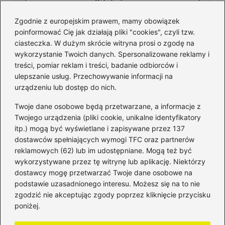
Zgodnie z europejskim prawem, mamy obowiązek
poinformować Cię jak działają pliki "cookies", czyli tzw.
ciasteczka. W dużym skrócie witryna prosi o zgodę na
wykorzystanie Twoich danych. Spersonalizowane reklamy i
Kategorie
treści, pomiar reklam i treści, badanie odbiorców i
ulepszanie usług. Przechowywanie informacji na
Bankowość
(181)
urządzeniu lub dostęp do nich.
Fundusze
(36)
Twoje dane osobowe będą przetwarzane, a informacje z
Giełda
(28)
Twojego urządzenia (pliki cookie, unikalne identyfikatory
itp.) mogą być wyświetlane i zapisywane przez 137
Inwestycje
(49)
dostawców spełniających wymogi TFC oraz partnerów
Rentowność
(32)
reklamowych (62) lub im udostępniane. Mogą też być
Rozliczenia
(196)
wykorzystywane przez tę witrynę lub aplikację. Niektórzy
Świadczenia socjalne
(59)
dostawcy mogę przetwarzać Twoje dane osobowe na
podstawie uzasadnionego interesu. Możesz się na to nie
Waluty
(21)
zgodzić nie akceptując zgody poprzez kliknięcie przycisku
Windykacja
(49)
poniżej.
Zadłużenie
(64)