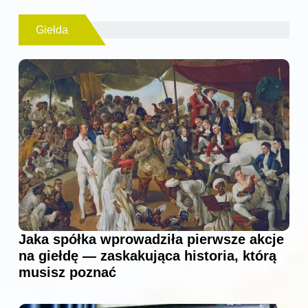
Giełda
Jaka spółka wprowadziła pierwsze akcje
na giełdę — zaskakująca historia, którą
musisz poznać