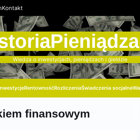
n
Kontakt
storiaPieniądza
Wiedza o inwestycjach, pieniądzach i giełdzie
Inwestycje
Rentowność
Rozliczenia
Świadczenia socjalne
Wa
ykiem finansowym