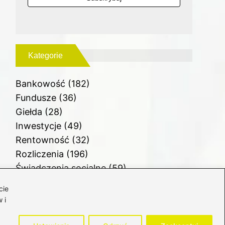
Kategorie
Bankowość
(182)
Fundusze
(36)
Giełda
(28)
Inwestycje
(49)
Rentowność
(32)
Rozliczenia
(196)
Świadczenia socjalne
(59)
Waluty
(21)
cie
Windykacja
(49)
 i
Zadłużenie
(64)