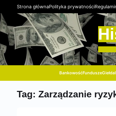
Strona główna
Polityka prywatności
Regulami
Hi
Bankowość
Fundusze
Giełda
Tag:
Zarządzanie ryz