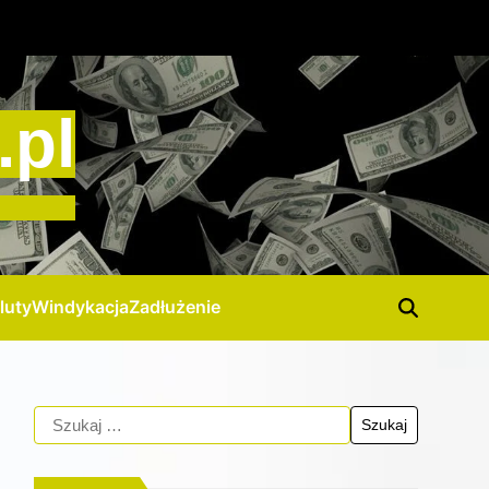
.pl
luty
Windykacja
Zadłużenie