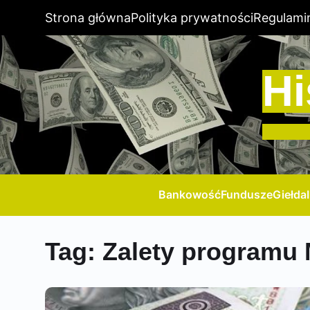
Strona główna
Polityka prywatności
Regulami
Hi
Bankowość
Fundusze
Giełda
Tag:
Zalety programu