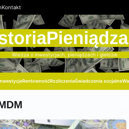
n
Kontakt
storiaPieniądza
Wiedza o inwestycjach, pieniądzach i giełdzie
Inwestycje
Rentowność
Rozliczenia
Świadczenia socjalne
Wa
 MDM