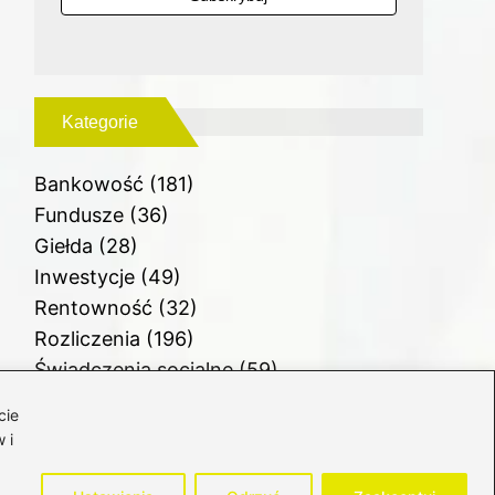
Kategorie
Bankowość
(181)
Fundusze
(36)
Giełda
(28)
Inwestycje
(49)
Rentowność
(32)
Rozliczenia
(196)
Świadczenia socjalne
(59)
Waluty
(21)
cie
Windykacja
(49)
 i
Zadłużenie
(64)