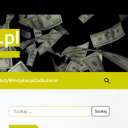
.pl
luty
Windykacja
Zadłużenie