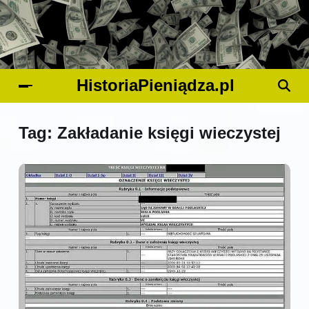
HistoriaPieniądza.pl
Tag:
Zakładanie księgi wieczystej