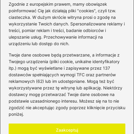
Zgodnie z europejskim prawem, mamy obowiązek
poinformować Cię jak działają pliki "cookies", czyli tzw.
ciasteczka. W dużym skrócie witryna prosi o zgodę na
wykorzystanie Twoich danych. Spersonalizowane reklamy i
Kategorie
treści, pomiar reklam i treści, badanie odbiorców i
ulepszanie usług. Przechowywanie informacji na
Bankowość
(181)
urządzeniu lub dostęp do nich.
Fundusze
(36)
Twoje dane osobowe będą przetwarzane, a informacje z
Giełda
(28)
Twojego urządzenia (pliki cookie, unikalne identyfikatory
itp.) mogą być wyświetlane i zapisywane przez 137
Inwestycje
(49)
dostawców spełniających wymogi TFC oraz partnerów
Rentowność
(32)
reklamowych (62) lub im udostępniane. Mogą też być
Rozliczenia
(196)
wykorzystywane przez tę witrynę lub aplikację. Niektórzy
Świadczenia socjalne
(59)
dostawcy mogę przetwarzać Twoje dane osobowe na
podstawie uzasadnionego interesu. Możesz się na to nie
Waluty
(21)
zgodzić nie akceptując zgody poprzez kliknięcie przycisku
Windykacja
(49)
poniżej.
Zadłużenie
(64)
Zaakceptuj