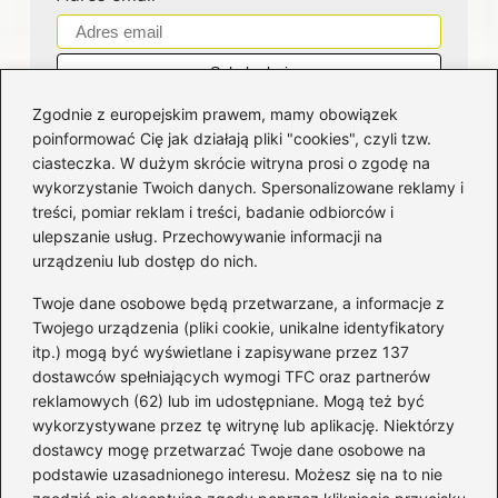
Zgodnie z europejskim prawem, mamy obowiązek
poinformować Cię jak działają pliki "cookies", czyli tzw.
ciasteczka. W dużym skrócie witryna prosi o zgodę na
wykorzystanie Twoich danych. Spersonalizowane reklamy i
Kategorie
treści, pomiar reklam i treści, badanie odbiorców i
ulepszanie usług. Przechowywanie informacji na
Bankowość
(181)
urządzeniu lub dostęp do nich.
Fundusze
(36)
Twoje dane osobowe będą przetwarzane, a informacje z
Giełda
(28)
Twojego urządzenia (pliki cookie, unikalne identyfikatory
itp.) mogą być wyświetlane i zapisywane przez 137
Inwestycje
(49)
dostawców spełniających wymogi TFC oraz partnerów
Rentowność
(32)
reklamowych (62) lub im udostępniane. Mogą też być
Rozliczenia
(196)
wykorzystywane przez tę witrynę lub aplikację. Niektórzy
Świadczenia socjalne
(59)
dostawcy mogę przetwarzać Twoje dane osobowe na
podstawie uzasadnionego interesu. Możesz się na to nie
Waluty
(21)