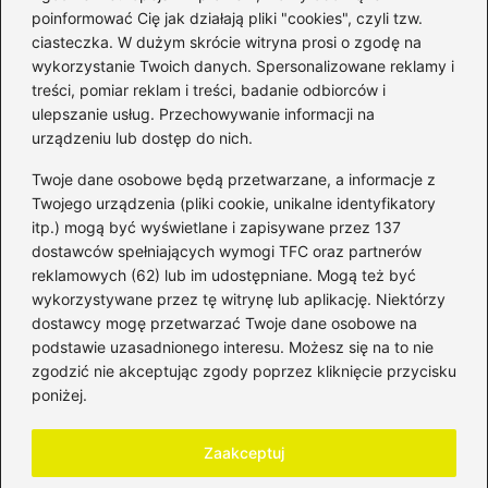
poinformować Cię jak działają pliki "cookies", czyli tzw.
ciasteczka. W dużym skrócie witryna prosi o zgodę na
wykorzystanie Twoich danych. Spersonalizowane reklamy i
Kategorie
treści, pomiar reklam i treści, badanie odbiorców i
ulepszanie usług. Przechowywanie informacji na
Bankowość
(181)
urządzeniu lub dostęp do nich.
Fundusze
(36)
Twoje dane osobowe będą przetwarzane, a informacje z
Giełda
(28)
Twojego urządzenia (pliki cookie, unikalne identyfikatory
itp.) mogą być wyświetlane i zapisywane przez 137
Inwestycje
(49)
dostawców spełniających wymogi TFC oraz partnerów
Rentowność
(32)
reklamowych (62) lub im udostępniane. Mogą też być
Rozliczenia
(196)
wykorzystywane przez tę witrynę lub aplikację. Niektórzy
Świadczenia socjalne
(59)
dostawcy mogę przetwarzać Twoje dane osobowe na
podstawie uzasadnionego interesu. Możesz się na to nie
Waluty
(21)
zgodzić nie akceptując zgody poprzez kliknięcie przycisku
Windykacja
(49)
poniżej.
Zadłużenie
(64)
Zaakceptuj