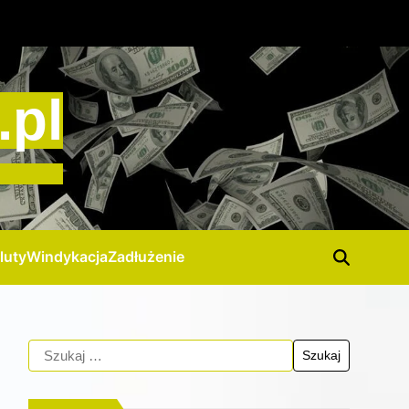
.pl
luty
Windykacja
Zadłużenie