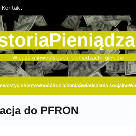
n
Kontakt
storiaPieniądza
Wiedza o inwestycjach, pieniądzach i giełdzie
Inwestycje
Rentowność
Rozliczenia
Świadczenia socjalne
Wa
kacja do PFRON