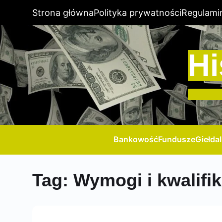
Strona główna
Polityka prywatności
Regulami
Hi
Bankowość
Fundusze
Giełda
Tag:
Wymogi i kwalifi