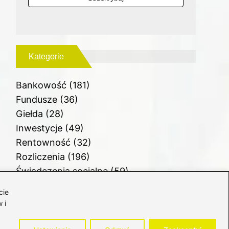
Kategorie
Bankowość
(181)
Fundusze
(36)
Giełda
(28)
Inwestycje
(49)
Rentowność
(32)
Rozliczenia
(196)
Świadczenia socjalne
(59)
Waluty
(21)
cie
Windykacja
(49)
 i
Zadłużenie
(64)