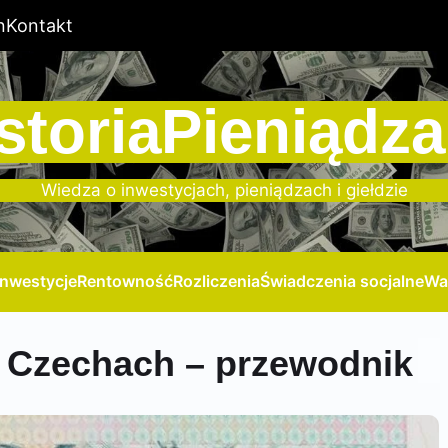
n
Kontakt
storiaPieniądza
Wiedza o inwestycjach, pieniądzach i giełdzie
Inwestycje
Rentowność
Rozliczenia
Świadczenia socjalne
Wa
 Czechach – przewodnik