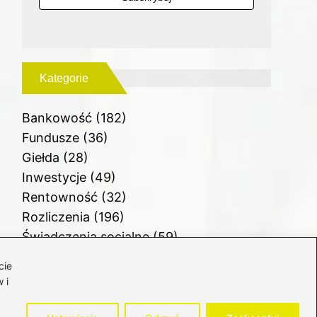
Kategorie
Bankowość
(182)
Fundusze
(36)
Giełda
(28)
Inwestycje
(49)
Rentowność
(32)
Rozliczenia
(196)
Świadczenia socjalne
(59)
Waluty
(21)
cie
Windykacja
(49)
 i
Zadłużenie
(64)