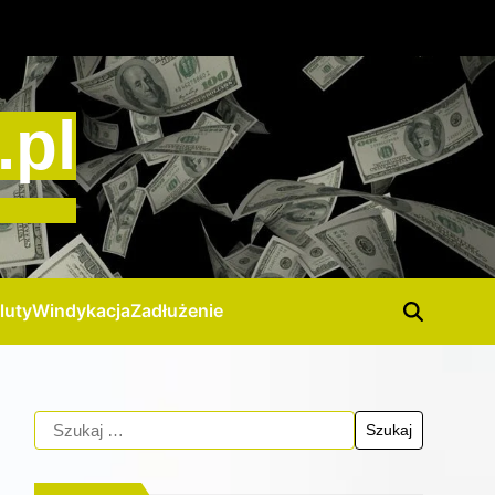
.pl
luty
Windykacja
Zadłużenie