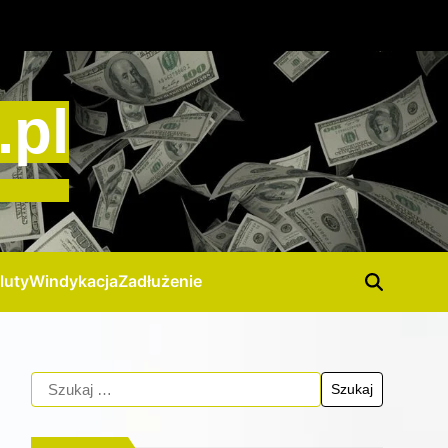
.pl
luty
Windykacja
Zadłużenie