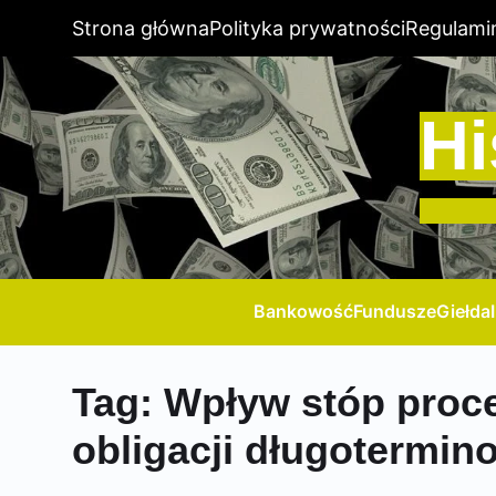
Strona główna
Polityka prywatności
Regulami
Hi
Bankowość
Fundusze
Giełda
Tag:
Wpływ stóp proc
obligacji długotermi