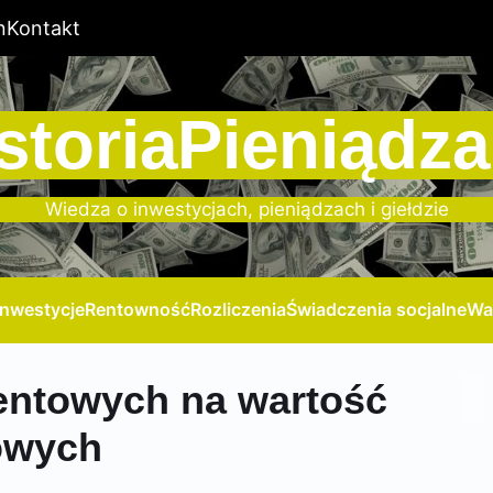
n
Kontakt
storiaPieniądza
Wiedza o inwestycjach, pieniądzach i giełdzie
Inwestycje
Rentowność
Rozliczenia
Świadczenia socjalne
Wa
entowych na wartość
nowych