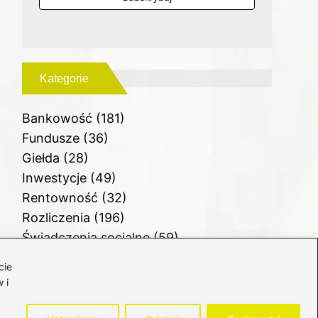
Kategorie
Bankowość
(181)
Fundusze
(36)
Giełda
(28)
Inwestycje
(49)
Rentowność
(32)
Rozliczenia
(196)
Świadczenia socjalne
(59)
Waluty
(21)
cie
Windykacja
(49)
 i
Zadłużenie
(64)