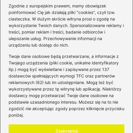
Zgodnie z europejskim prawem, mamy obowiązek
poinformować Cię jak działają pliki "cookies", czyli tzw.
ciasteczka. W dużym skrócie witryna prosi o zgodę na
wykorzystanie Twoich danych. Spersonalizowane reklamy i
Kategorie
treści, pomiar reklam i treści, badanie odbiorców i
ulepszanie usług. Przechowywanie informacji na
Bankowość
(181)
urządzeniu lub dostęp do nich.
Fundusze
(36)
Twoje dane osobowe będą przetwarzane, a informacje z
Giełda
(28)
Twojego urządzenia (pliki cookie, unikalne identyfikatory
itp.) mogą być wyświetlane i zapisywane przez 137
Inwestycje
(49)
dostawców spełniających wymogi TFC oraz partnerów
Rentowność
(32)
reklamowych (62) lub im udostępniane. Mogą też być
Rozliczenia
(196)
wykorzystywane przez tę witrynę lub aplikację. Niektórzy
Świadczenia socjalne
(59)
dostawcy mogę przetwarzać Twoje dane osobowe na
podstawie uzasadnionego interesu. Możesz się na to nie
Waluty
(21)
zgodzić nie akceptując zgody poprzez kliknięcie przycisku
Windykacja
(49)
poniżej.
Zadłużenie
(64)
Zaakceptuj