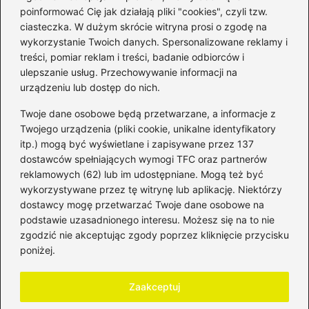
poinformować Cię jak działają pliki "cookies", czyli tzw.
ciasteczka. W dużym skrócie witryna prosi o zgodę na
wykorzystanie Twoich danych. Spersonalizowane reklamy i
Kategorie
treści, pomiar reklam i treści, badanie odbiorców i
ulepszanie usług. Przechowywanie informacji na
Bankowość
(184)
urządzeniu lub dostęp do nich.
Fundusze
(36)
Twoje dane osobowe będą przetwarzane, a informacje z
Giełda
(28)
Twojego urządzenia (pliki cookie, unikalne identyfikatory
itp.) mogą być wyświetlane i zapisywane przez 137
Inwestycje
(50)
dostawców spełniających wymogi TFC oraz partnerów
Rentowność
(32)
reklamowych (62) lub im udostępniane. Mogą też być
Rozliczenia
(196)
wykorzystywane przez tę witrynę lub aplikację. Niektórzy
Świadczenia socjalne
(59)
dostawcy mogę przetwarzać Twoje dane osobowe na
podstawie uzasadnionego interesu. Możesz się na to nie
Waluty
(22)
zgodzić nie akceptując zgody poprzez kliknięcie przycisku
Windykacja
(50)
poniżej.
Zadłużenie
(64)
Zaakceptuj