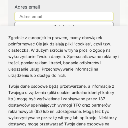
Adres email
Zgodnie z europejskim prawem, mamy obowiązek
poinformować Cię jak działają pliki "cookies", czyli tzw.
ciasteczka. W dużym skrócie witryna prosi o zgodę na
wykorzystanie Twoich danych. Spersonalizowane reklamy i
Kategorie
treści, pomiar reklam i treści, badanie odbiorców i
ulepszanie usług. Przechowywanie informacji na
Bankowość
(181)
urządzeniu lub dostęp do nich.
Fundusze
(36)
Twoje dane osobowe będą przetwarzane, a informacje z
Giełda
(28)
Twojego urządzenia (pliki cookie, unikalne identyfikatory
itp.) mogą być wyświetlane i zapisywane przez 137
Inwestycje
(49)
dostawców spełniających wymogi TFC oraz partnerów
Rentowność
(32)
reklamowych (62) lub im udostępniane. Mogą też być
Rozliczenia
(196)
wykorzystywane przez tę witrynę lub aplikację. Niektórzy
Świadczenia socjalne
(59)
dostawcy mogę przetwarzać Twoje dane osobowe na