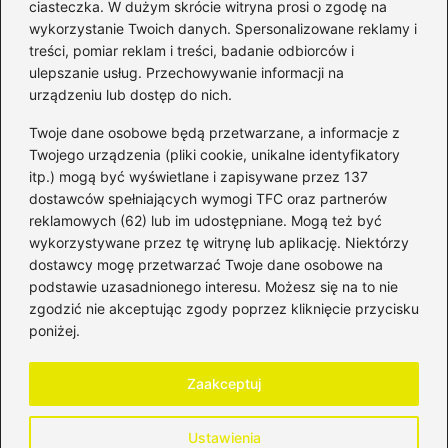
ciasteczka. W dużym skrócie witryna prosi o zgodę na
wykorzystanie Twoich danych. Spersonalizowane reklamy i
Kategorie
treści, pomiar reklam i treści, badanie odbiorców i
ulepszanie usług. Przechowywanie informacji na
Bankowość
(181)
urządzeniu lub dostęp do nich.
Fundusze
(36)
Twoje dane osobowe będą przetwarzane, a informacje z
Giełda
(28)
Twojego urządzenia (pliki cookie, unikalne identyfikatory
itp.) mogą być wyświetlane i zapisywane przez 137
Inwestycje
(49)
dostawców spełniających wymogi TFC oraz partnerów
Rentowność
(32)
reklamowych (62) lub im udostępniane. Mogą też być
Rozliczenia
(196)
wykorzystywane przez tę witrynę lub aplikację. Niektórzy
Świadczenia socjalne
(58)
dostawcy mogę przetwarzać Twoje dane osobowe na
podstawie uzasadnionego interesu. Możesz się na to nie
Waluty
(21)
zgodzić nie akceptując zgody poprzez kliknięcie przycisku
Windykacja
(49)
poniżej.
Zadłużenie
(63)
Zaakceptuj
Strona główna
Polityka prywatności
Regulamin
Ustawienia