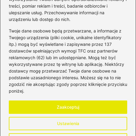
Kategorie
treści, pomiar reklam i treści, badanie odbiorców i
ulepszanie usług. Przechowywanie informacji na
Bankowość
(181)
urządzeniu lub dostęp do nich.
Fundusze
(36)
Twoje dane osobowe będą przetwarzane, a informacje z
Giełda
(28)
Twojego urządzenia (pliki cookie, unikalne identyfikatory
itp.) mogą być wyświetlane i zapisywane przez 137
Inwestycje
(49)
dostawców spełniających wymogi TFC oraz partnerów
Rentowność
(32)
reklamowych (62) lub im udostępniane. Mogą też być
Rozliczenia
(196)
wykorzystywane przez tę witrynę lub aplikację. Niektórzy
Świadczenia socjalne
(59)
dostawcy mogę przetwarzać Twoje dane osobowe na
podstawie uzasadnionego interesu. Możesz się na to nie
Waluty
(21)
zgodzić nie akceptując zgody poprzez kliknięcie przycisku
Windykacja
(49)
poniżej.
Zadłużenie
(64)
Zaakceptuj
Strona główna
Polityka prywatności
Regulamin
Ustawienia
Kontakt