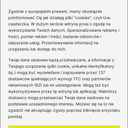
Zgodnie z europejskim prawem, mamy obowiązek
poinformować Cię jak działają pliki "cookies", czyli tzw.
ciasteczka. W dużym skrócie witryna prosi o zgodę na
wykorzystanie Twoich danych. Spersonalizowane reklamy i
Kategorie
treści, pomiar reklam i treści, badanie odbiorców i
ulepszanie usług. Przechowywanie informacji na
Bankowość
(181)
urządzeniu lub dostęp do nich.
Fundusze
(36)
Twoje dane osobowe będą przetwarzane, a informacje z
Giełda
(28)
Twojego urządzenia (pliki cookie, unikalne identyfikatory
itp.) mogą być wyświetlane i zapisywane przez 137
Inwestycje
(49)
dostawców spełniających wymogi TFC oraz partnerów
Rentowność
(32)
reklamowych (62) lub im udostępniane. Mogą też być
Rozliczenia
(196)
wykorzystywane przez tę witrynę lub aplikację. Niektórzy
Świadczenia socjalne
(59)
dostawcy mogę przetwarzać Twoje dane osobowe na
podstawie uzasadnionego interesu. Możesz się na to nie
Waluty
(21)
zgodzić nie akceptując zgody poprzez kliknięcie przycisku
Windykacja
(49)
poniżej.
Zadłużenie
(64)