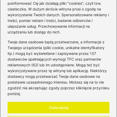
poinformować Cię jak działają pliki "cookies", czyli tzw.
ciasteczka. W dużym skrócie witryna prosi o zgodę na
wykorzystanie Twoich danych. Spersonalizowane reklamy i
Kategorie
treści, pomiar reklam i treści, badanie odbiorców i
ulepszanie usług. Przechowywanie informacji na
Bankowość
(181)
urządzeniu lub dostęp do nich.
Fundusze
(36)
Twoje dane osobowe będą przetwarzane, a informacje z
Giełda
(28)
Twojego urządzenia (pliki cookie, unikalne identyfikatory
itp.) mogą być wyświetlane i zapisywane przez 137
Inwestycje
(49)
dostawców spełniających wymogi TFC oraz partnerów
Rentowność
(32)
reklamowych (62) lub im udostępniane. Mogą też być
Rozliczenia
(196)
wykorzystywane przez tę witrynę lub aplikację. Niektórzy
Świadczenia socjalne
(59)
dostawcy mogę przetwarzać Twoje dane osobowe na
podstawie uzasadnionego interesu. Możesz się na to nie
Waluty
(21)
zgodzić nie akceptując zgody poprzez kliknięcie przycisku
Windykacja
(49)
poniżej.
Zadłużenie
(64)
Zaakceptuj