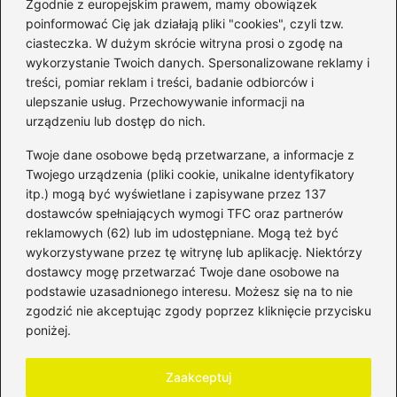
Zgodnie z europejskim prawem, mamy obowiązek
poinformować Cię jak działają pliki "cookies", czyli tzw.
ciasteczka. W dużym skrócie witryna prosi o zgodę na
wykorzystanie Twoich danych. Spersonalizowane reklamy i
Kategorie
treści, pomiar reklam i treści, badanie odbiorców i
ulepszanie usług. Przechowywanie informacji na
Bankowość
(181)
urządzeniu lub dostęp do nich.
Fundusze
(36)
Twoje dane osobowe będą przetwarzane, a informacje z
Giełda
(28)
Twojego urządzenia (pliki cookie, unikalne identyfikatory
itp.) mogą być wyświetlane i zapisywane przez 137
Inwestycje
(49)
dostawców spełniających wymogi TFC oraz partnerów
Rentowność
(32)
reklamowych (62) lub im udostępniane. Mogą też być
Rozliczenia
(196)
wykorzystywane przez tę witrynę lub aplikację. Niektórzy
Świadczenia socjalne
(58)
dostawcy mogę przetwarzać Twoje dane osobowe na
podstawie uzasadnionego interesu. Możesz się na to nie
Waluty
(21)
zgodzić nie akceptując zgody poprzez kliknięcie przycisku
Windykacja
(49)
poniżej.
Zadłużenie
(63)
Zaakceptuj