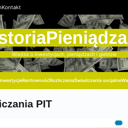
n
Kontakt
storiaPieniądza
Wiedza o inwestycjach, pieniądzach i giełdzie
Inwestycje
Rentowność
Rozliczenia
Świadczenia socjalne
Wa
iczania PIT