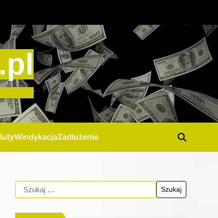
.pl
luty
Windykacja
Zadłużenie