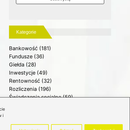
Kategorie
Bankowość
(181)
Fundusze
(36)
Giełda
(28)
Inwestycje
(49)
Rentowność
(32)
Rozliczenia
(196)
Świadczenia socjalne
(59)
Waluty
(21)
cie
Windykacja
(49)
 i
Zadłużenie
(64)