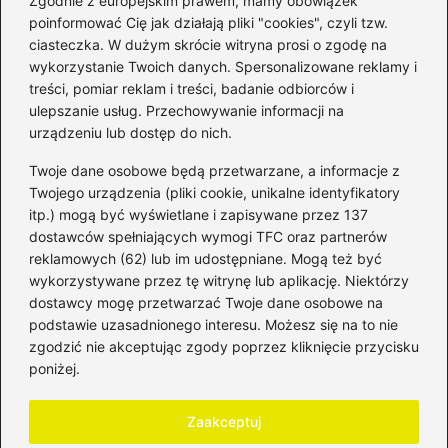
Zgodnie z europejskim prawem, mamy obowiązek
poinformować Cię jak działają pliki "cookies", czyli tzw.
ciasteczka. W dużym skrócie witryna prosi o zgodę na
wykorzystanie Twoich danych. Spersonalizowane reklamy i
Kategorie
treści, pomiar reklam i treści, badanie odbiorców i
ulepszanie usług. Przechowywanie informacji na
Bankowość
(181)
urządzeniu lub dostęp do nich.
Fundusze
(36)
Twoje dane osobowe będą przetwarzane, a informacje z
Giełda
(28)
Twojego urządzenia (pliki cookie, unikalne identyfikatory
itp.) mogą być wyświetlane i zapisywane przez 137
Inwestycje
(49)
dostawców spełniających wymogi TFC oraz partnerów
Rentowność
(32)
reklamowych (62) lub im udostępniane. Mogą też być
Rozliczenia
(196)
wykorzystywane przez tę witrynę lub aplikację. Niektórzy
Świadczenia socjalne
(59)
dostawcy mogę przetwarzać Twoje dane osobowe na
podstawie uzasadnionego interesu. Możesz się na to nie
Waluty
(21)
zgodzić nie akceptując zgody poprzez kliknięcie przycisku
Windykacja
(49)
poniżej.
Zadłużenie
(64)
Zaakceptuj