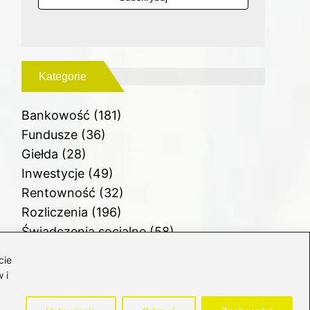
Kategorie
Bankowość
(181)
Fundusze
(36)
Giełda
(28)
Inwestycje
(49)
Rentowność
(32)
Rozliczenia
(196)
Świadczenia socjalne
(58)
Waluty
(21)
cie
Windykacja
(49)
 i
Zadłużenie
(63)