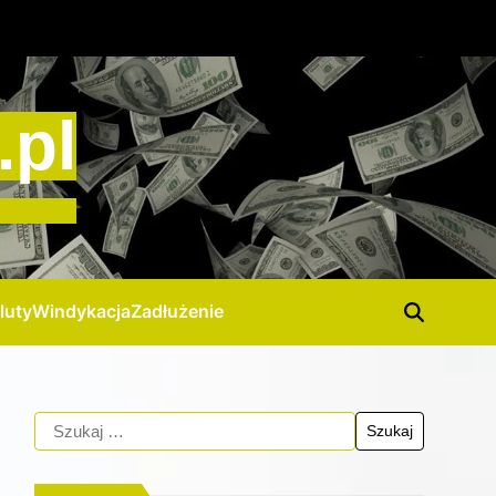
.pl
luty
Windykacja
Zadłużenie