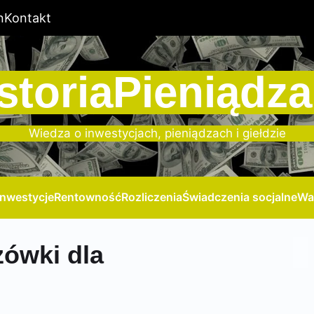
n
Kontakt
storiaPieniądza
Wiedza o inwestycjach, pieniądzach i giełdzie
Inwestycje
Rentowność
Rozliczenia
Świadczenia socjalne
Wa
ówki dla