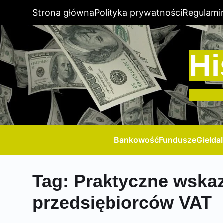
Strona główna
Polityka prywatności
Regulami
Hi
Bankowość
Fundusze
Giełda
Tag:
Praktyczne wskaz
przedsiębiorców VAT