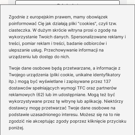
Zgodnie z europejskim prawem, mamy obowiązek
poinformować Cię jak działają pliki "cookies", czyli tzw.
ciasteczka. W dużym skrócie witryna prosi o zgodę na
wykorzystanie Twoich danych. Spersonalizowane reklamy i
Kategorie
treści, pomiar reklam i treści, badanie odbiorców i
ulepszanie usług. Przechowywanie informacji na
Bankowość
(181)
urządzeniu lub dostęp do nich.
Fundusze
(36)
Twoje dane osobowe będą przetwarzane, a informacje z
Giełda
(28)
Twojego urządzenia (pliki cookie, unikalne identyfikatory
itp.) mogą być wyświetlane i zapisywane przez 137
Inwestycje
(49)
dostawców spełniających wymogi TFC oraz partnerów
Rentowność
(32)
reklamowych (62) lub im udostępniane. Mogą też być
Rozliczenia
(196)
wykorzystywane przez tę witrynę lub aplikację. Niektórzy
Świadczenia socjalne
(59)
dostawcy mogę przetwarzać Twoje dane osobowe na
podstawie uzasadnionego interesu. Możesz się na to nie
Waluty
(21)
zgodzić nie akceptując zgody poprzez kliknięcie przycisku
Windykacja
(49)
poniżej.
Zadłużenie
(64)