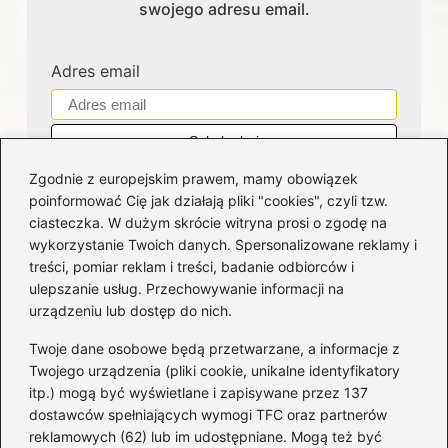
swojego adresu email.
Adres email
Zgodnie z europejskim prawem, mamy obowiązek
poinformować Cię jak działają pliki "cookies", czyli tzw.
ciasteczka. W dużym skrócie witryna prosi o zgodę na
wykorzystanie Twoich danych. Spersonalizowane reklamy i
Kategorie
treści, pomiar reklam i treści, badanie odbiorców i
ulepszanie usług. Przechowywanie informacji na
Bankowość
(181)
urządzeniu lub dostęp do nich.
Fundusze
(36)
Twoje dane osobowe będą przetwarzane, a informacje z
Giełda
(28)
Twojego urządzenia (pliki cookie, unikalne identyfikatory
itp.) mogą być wyświetlane i zapisywane przez 137
Inwestycje
(49)
dostawców spełniających wymogi TFC oraz partnerów
Rentowność
(32)
reklamowych (62) lub im udostępniane. Mogą też być