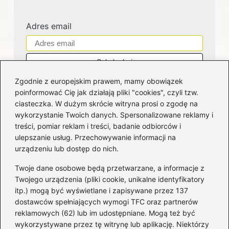
Adres email
Zgodnie z europejskim prawem, mamy obowiązek
poinformować Cię jak działają pliki "cookies", czyli tzw.
ciasteczka. W dużym skrócie witryna prosi o zgodę na
wykorzystanie Twoich danych. Spersonalizowane reklamy i
Kategorie
treści, pomiar reklam i treści, badanie odbiorców i
ulepszanie usług. Przechowywanie informacji na
Bankowość
(181)
urządzeniu lub dostęp do nich.
Fundusze
(36)
Twoje dane osobowe będą przetwarzane, a informacje z
Giełda
(28)
Twojego urządzenia (pliki cookie, unikalne identyfikatory
itp.) mogą być wyświetlane i zapisywane przez 137
Inwestycje
(49)
dostawców spełniających wymogi TFC oraz partnerów
Rentowność
(32)
reklamowych (62) lub im udostępniane. Mogą też być
Rozliczenia
(196)
wykorzystywane przez tę witrynę lub aplikację. Niektórzy