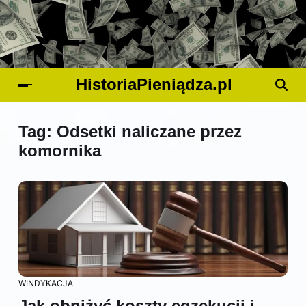
HistoriaPieniądza.pl
Tag:
Odsetki naliczane przez
komornika
WINDYKACJA
Jak obniżyć koszty egzekucji i