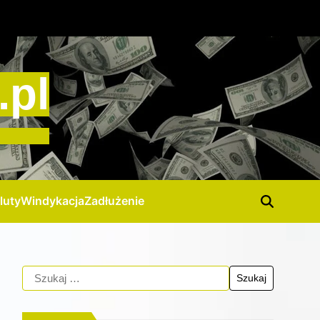
.pl
luty
Windykacja
Zadłużenie