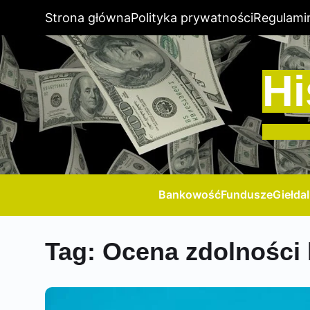
Strona główna
Polityka prywatności
Regulami
Hi
Bankowość
Fundusze
Giełda
Tag:
Ocena zdolności 