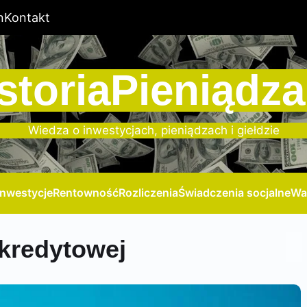
n
Kontakt
storiaPieniądza
Wiedza o inwestycjach, pieniądzach i giełdzie
Inwestycje
Rentowność
Rozliczenia
Świadczenia socjalne
Wa
kredytowej