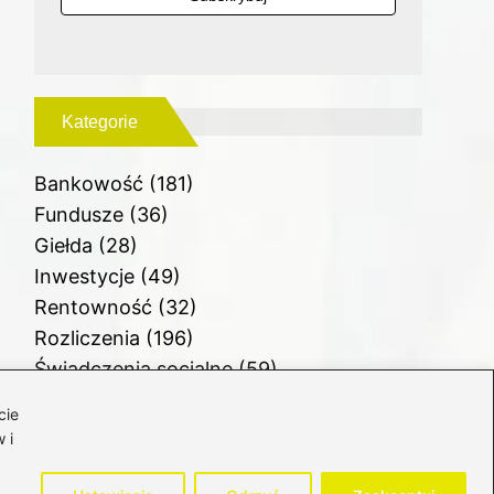
Kategorie
Bankowość
(181)
Fundusze
(36)
Giełda
(28)
Inwestycje
(49)
Rentowność
(32)
Rozliczenia
(196)
Świadczenia socjalne
(59)
Waluty
(21)
cie
Windykacja
(49)
 i
Zadłużenie
(64)