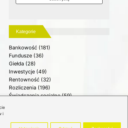
Kategorie
Bankowość
(181)
Fundusze
(36)
Giełda
(28)
Inwestycje
(49)
Rentowność
(32)
Rozliczenia
(196)
Świadczenia socjalne
(59)
Waluty
(21)
cie
Windykacja
(49)
 i
Zadłużenie
(64)