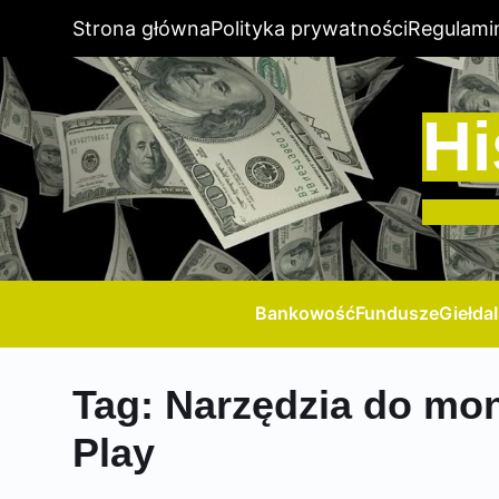
Strona główna
Polityka prywatności
Regulami
Hi
Bankowość
Fundusze
Giełda
Tag:
Narzędzia do mon
Play