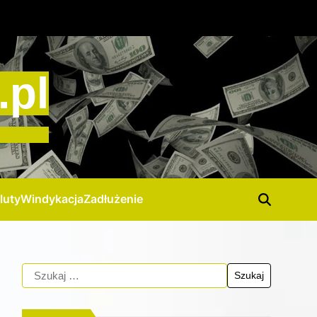
.pl
luty
Windykacja
Zadłużenie