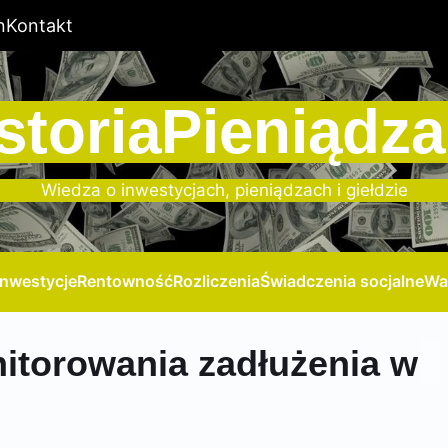
n
Kontakt
storiaPieniądza
Wiedza o inwestycjach, pieniądzach i giełdzie
Inwestycje
Rentowność
Rozliczenia
Świadczenia socjalne
Wa
itorowania zadłużenia w