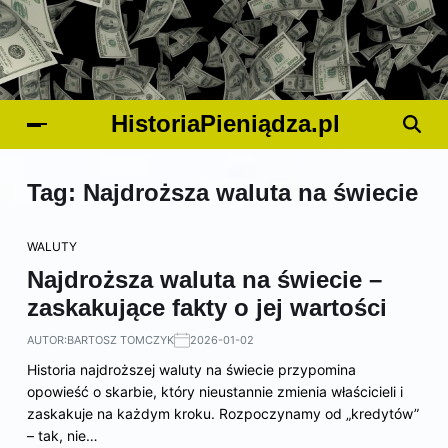
HistoriaPieniądza.pl
Tag:
Najdroższa waluta na świecie
WALUTY
Najdroższa waluta na świecie –
zaskakujące fakty o jej wartości
AUTOR:
BARTOSZ TOMCZYK
2026-01-02
Historia najdroższej waluty na świecie przypomina
opowieść o skarbie, który nieustannie zmienia właścicieli i
zaskakuje na każdym kroku. Rozpoczynamy od „kredytów”
– tak, nie…