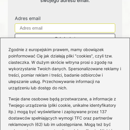
swojego adresu email.
Adres email
Zgodnie z europejskim prawem, mamy obowiązek
poinformować Cię jak działają pliki "cookies", czyli tzw.
ciasteczka. W dużym skrócie witryna prosi o zgodę na
wykorzystanie Twoich danych. Spersonalizowane reklamy i
Kategorie
treści, pomiar reklam i treści, badanie odbiorców i
ulepszanie usług. Przechowywanie informacji na
Bankowość
(181)
urządzeniu lub dostęp do nich.
Fundusze
(36)
Twoje dane osobowe będą przetwarzane, a informacje z
Giełda
(28)
Twojego urządzenia (pliki cookie, unikalne identyfikatory
itp.) mogą być wyświetlane i zapisywane przez 137
Inwestycje
(49)
dostawców spełniających wymogi TFC oraz partnerów
Rentowność
(32)
reklamowych (62) lub im udostępniane. Mogą też być
Rozliczenia
(196)