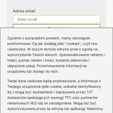
Adres email
Zgodnie z europejskim prawem, mamy obowiązek
poinformować Cię jak działają pliki "cookies", czyli tzw.
ciasteczka. W dużym skrócie witryna prosi o zgodę na
wykorzystanie Twoich danych. Spersonalizowane reklamy i
Kategorie
treści, pomiar reklam i treści, badanie odbiorców i
ulepszanie usług. Przechowywanie informacji na
Bankowość
(181)
urządzeniu lub dostęp do nich.
Fundusze
(36)
Twoje dane osobowe będą przetwarzane, a informacje z
Giełda
(28)
Twojego urządzenia (pliki cookie, unikalne identyfikatory
itp.) mogą być wyświetlane i zapisywane przez 137
Inwestycje
(49)
dostawców spełniających wymogi TFC oraz partnerów
Rentowność
(32)
reklamowych (62) lub im udostępniane. Mogą też być
Rozliczenia
(196)
wykorzystywane przez tę witrynę lub aplikację. Niektórzy