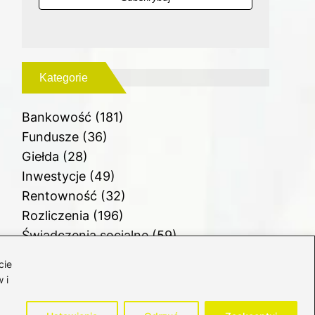
Kategorie
Bankowość
(181)
Fundusze
(36)
Giełda
(28)
Inwestycje
(49)
Rentowność
(32)
Rozliczenia
(196)
Świadczenia socjalne
(59)
Waluty
(21)
cie
Windykacja
(49)
 i
Zadłużenie
(64)