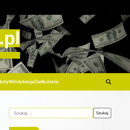
.pl
luty
Windykacja
Zadłużenie