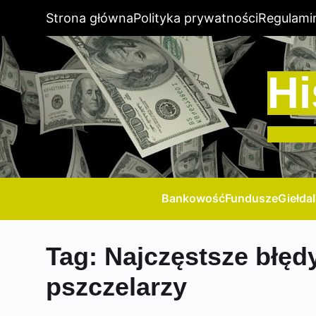
Strona główna
Polityka prywatności
Regulami
Hi
Bankowość
Fundusze
Giełda
Tag:
Najczęstsze błęd
pszczelarzy