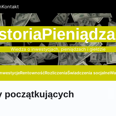
n
Kontakt
storiaPieniądza
Wiedza o inwestycjach, pieniądzach i giełdzie
Inwestycje
Rentowność
Rozliczenia
Świadczenia socjalne
Wa
y początkujących