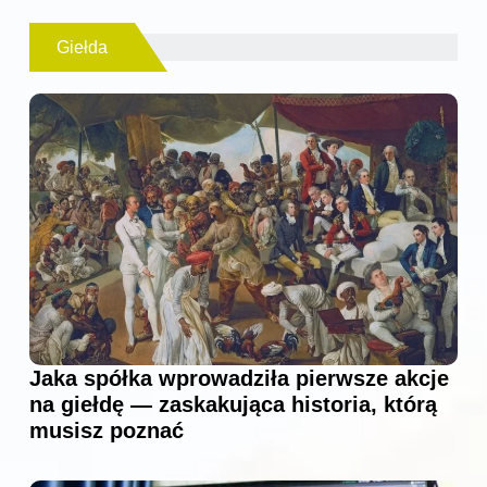
Giełda
Jaka spółka wprowadziła pierwsze akcje
na giełdę — zaskakująca historia, którą
musisz poznać