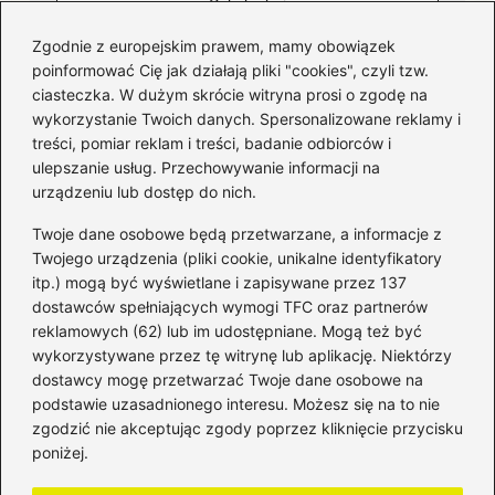
Zgodnie z europejskim prawem, mamy obowiązek
poinformować Cię jak działają pliki "cookies", czyli tzw.
ciasteczka. W dużym skrócie witryna prosi o zgodę na
wykorzystanie Twoich danych. Spersonalizowane reklamy i
Kategorie
treści, pomiar reklam i treści, badanie odbiorców i
ulepszanie usług. Przechowywanie informacji na
Bankowość
(181)
urządzeniu lub dostęp do nich.
Fundusze
(36)
Twoje dane osobowe będą przetwarzane, a informacje z
Giełda
(28)
Twojego urządzenia (pliki cookie, unikalne identyfikatory
itp.) mogą być wyświetlane i zapisywane przez 137
Inwestycje
(49)
dostawców spełniających wymogi TFC oraz partnerów
Rentowność
(32)
reklamowych (62) lub im udostępniane. Mogą też być
Rozliczenia
(196)
wykorzystywane przez tę witrynę lub aplikację. Niektórzy
Świadczenia socjalne
(59)
dostawcy mogę przetwarzać Twoje dane osobowe na
podstawie uzasadnionego interesu. Możesz się na to nie
Waluty
(21)
zgodzić nie akceptując zgody poprzez kliknięcie przycisku
Windykacja
(49)
poniżej.
Zadłużenie
(64)