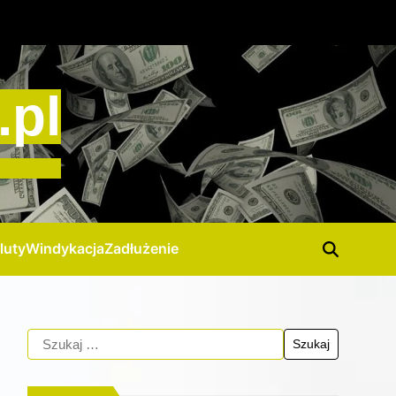
.pl
luty
Windykacja
Zadłużenie