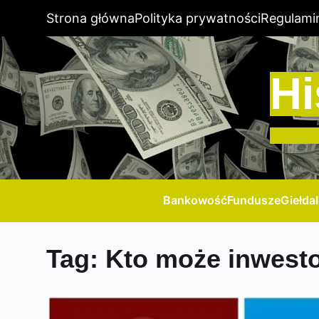
Strona główna
Polityka prywatności
Regulami
Hi
Bankowość
Fundusze
Giełda
Tag:
Kto może inwesto