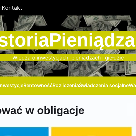
n
Kontakt
storiaPieniądza
Wiedza o inwestycjach, pieniądzach i giełdzie
Inwestycje
Rentowność
Rozliczenia
Świadczenia socjalne
Wa
wać w obligacje